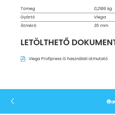
Tömeg
0,2186 kg
Gyártó
Viega
Átmérő
35 mm
LETÖLTHETŐ DOKUME
Viega Profipress G használati útmutató