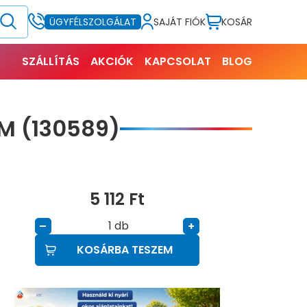
SAJÁT FIÓK
KOSÁR
ÜGYFÉLSZOLGÁLAT
SZÁLLÍTÁS
AKCIÓK
KAPCSOLAT
BLOG
M (130589)
5 112
Ft
db
–
+
KOSÁRBA TESZEM