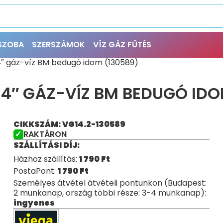
ŐSZOBA
SZERSZÁMOK
VÍZ GÁZ FŰTÉS
″ gáz-víz BM bedugó idom (130589)
4″ GÁZ-VÍZ BM BEDUGÓ IDO
CIKKSZÁM: VG14.2-130589
RAKTÁRON
SZÁLLÍTÁSI DÍJ:
Házhoz szállítás:
1 790
Ft
PostaPont:
1 790
Ft
Személyes átvétel átvételi pontunkon (Budapest:
2 munkanap, ország többi része: 3-4 munkanap):
ingyenes