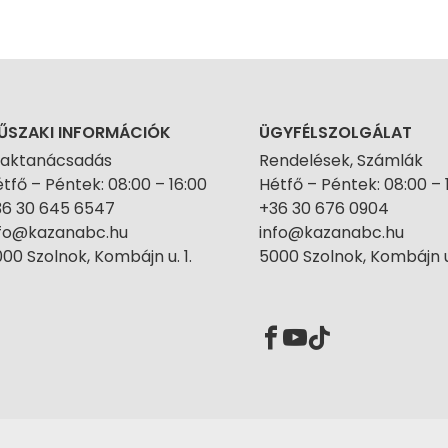
ŰSZAKI INFORMÁCIÓK
ÜGYFÉLSZOLGÁLAT
zaktanácsadás
Rendelések, Számlák
tfő – Péntek: 08:00 – 16:00
Hétfő – Péntek: 08:00 – 
36 30 645 6547
+36 30 676 0904
nfo@kazanabc.hu
info@kazanabc.hu
00 Szolnok, Kombájn u. 1.
5000 Szolnok, Kombájn u.