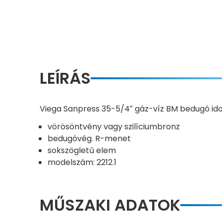
LEÍRÁS
Viega Sanpress 35-5/4″ gáz-víz BM bedugó id
vörösöntvény vagy szilíciumbronz
bedugóvég. R-menet
sokszögletű elem
modelszám: 2212.1
MŰSZAKI ADATOK