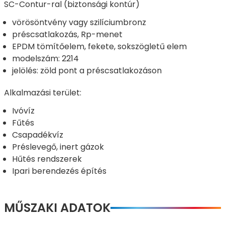
SC-Contur-ral (biztonsági kontúr)
vörösöntvény vagy szilíciumbronz
préscsatlakozás, Rp-menet
EPDM tömítőelem, fekete, sokszögletű elem
modelszám: 2214
jelölés: zöld pont a préscsatlakozáson
Alkalmazási terület:
Ivóvíz
Fűtés
Csapadékvíz
Préslevegő, inert gázok
Hűtés rendszerek
Ipari berendezés építés
MŰSZAKI ADATOK