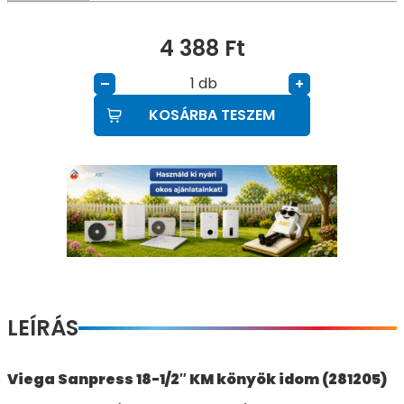
4 388
Ft
db
–
+
KOSÁRBA TESZEM
LEÍRÁS
Viega Sanpress 18-1/2″ KM könyök idom (281205)