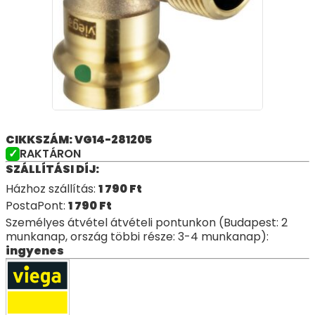
CIKKSZÁM: VG14-281205
RAKTÁRON
SZÁLLÍTÁSI DÍJ:
Házhoz szállítás:
1 790
Ft
PostaPont:
1 790
Ft
Személyes átvétel átvételi pontunkon (Budapest: 2
munkanap, ország többi része: 3-4 munkanap):
ingyenes