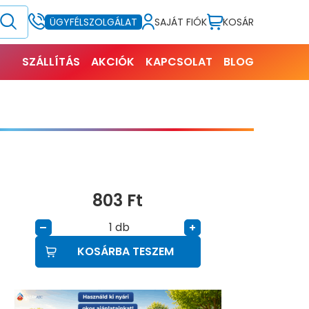
SAJÁT FIÓK
KOSÁR
ÜGYFÉLSZOLGÁLAT
SZÁLLÍTÁS
AKCIÓK
KAPCSOLAT
BLOG
803
Ft
db
–
+
KOSÁRBA TESZEM