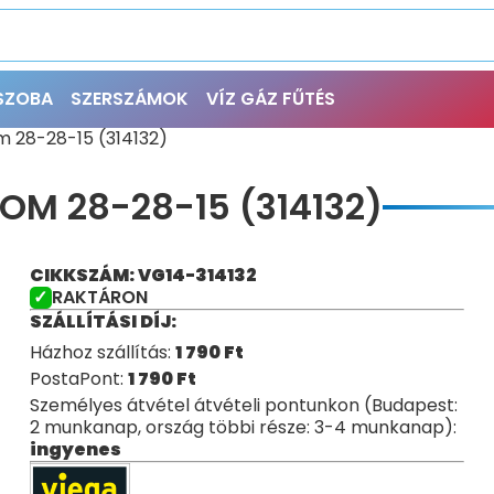
ŐSZOBA
SZERSZÁMOK
VÍZ GÁZ FŰTÉS
m 28-28-15 (314132)
OM 28-28-15 (314132)
CIKKSZÁM: VG14-314132
RAKTÁRON
SZÁLLÍTÁSI DÍJ:
Házhoz szállítás:
1 790
Ft
PostaPont:
1 790
Ft
Személyes átvétel átvételi pontunkon (Budapest:
2 munkanap, ország többi része: 3-4 munkanap):
ingyenes