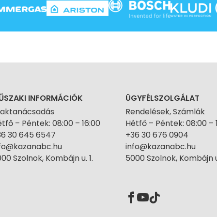
ŰSZAKI INFORMÁCIÓK
ÜGYFÉLSZOLGÁLAT
zaktanácsadás
Rendelések, Számlák
tfő – Péntek: 08:00 – 16:00
Hétfő – Péntek: 08:00 – 
36 30 645 6547
+36 30 676 0904
nfo@kazanabc.hu
info@kazanabc.hu
00 Szolnok, Kombájn u. 1.
5000 Szolnok, Kombájn u.