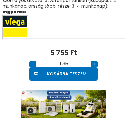
Személyes átvétel átvételi pontunkon (Budapest: 2
munkanap, ország többi része: 3-4 munkanap):
ingyenes
5 755
Ft
db
–
+
KOSÁRBA TESZEM