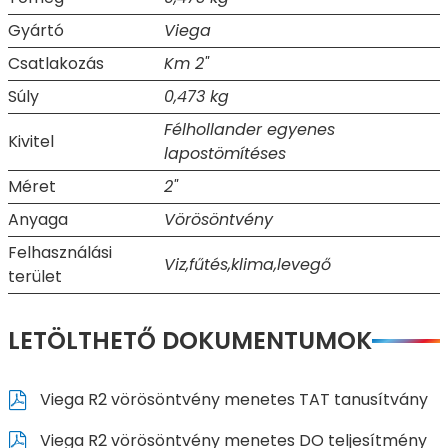
Gyártó
Viega
Csatlakozás
Km 2"
Súly
0,473 kg
Félhollander egyenes
Kivitel
lapostömítéses
Méret
2"
Anyaga
Vörösöntvény
Felhasználási
Viz,fűtés,klima,levegő
terület
LETÖLTHETŐ DOKUMENTUMOK
Viega R2 vörösöntvény menetes TAT tanusítvány
Viega R2 vörösöntvény menetes DO teljesítmény