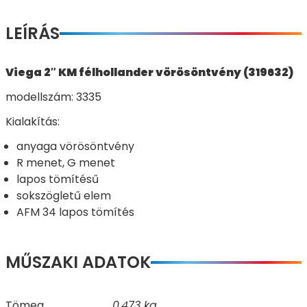
LEÍRÁS
Viega 2″ KM félhollander vörösöntvény (319632)
modellszám: 3335
Kialakítás:
anyaga vörösöntvény
R menet, G menet
lapos tömítésű
sokszögletű elem
AFM 34 lapos tömítés
MŰSZAKI ADATOK
Tömeg
0,473 kg