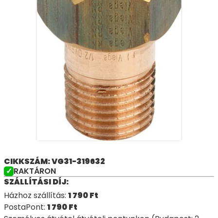
CIKKSZÁM: VG31-319632
RAKTÁRON
SZÁLLÍTÁSI DÍJ:
Házhoz szállítás:
1 790
Ft
PostaPont:
1 790
Ft