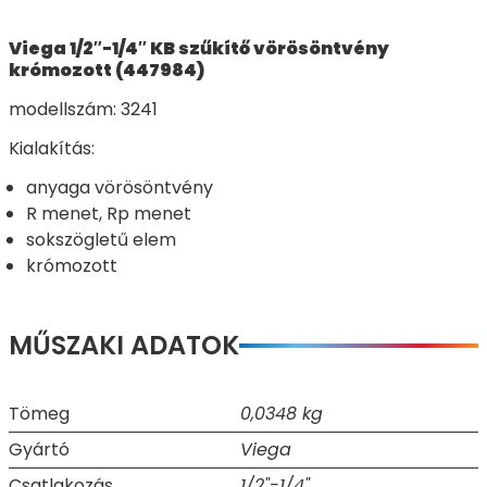
Viega 1/2″-1/4″ KB szűkítő vörösöntvény
krómozott (447984)
modellszám: 3241
Kialakítás:
anyaga vörösöntvény
R menet, Rp menet
sokszögletű elem
krómozott
MŰSZAKI ADATOK
Tömeg
0,0348 kg
Gyártó
Viega
Csatlakozás
1/2"-1/4"