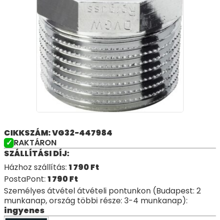
CIKKSZÁM: VG32-447984
RAKTÁRON
SZÁLLÍTÁSI DÍJ:
Házhoz szállítás:
1 790
Ft
PostaPont:
1 790
Ft
Személyes átvétel átvételi pontunkon (Budapest: 2
munkanap, ország többi része: 3-4 munkanap):
ingyenes