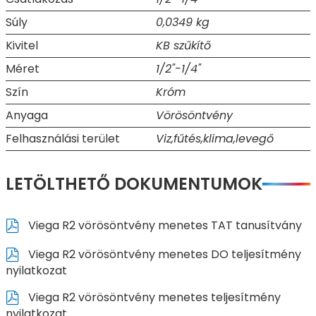
Súly
0,0349 kg
Kivitel
KB szűkítő
Méret
1/2"-1/4"
Szín
Króm
Anyaga
Vörösöntvény
Felhasználási terület
Viz,fűtés,klima,levegő
LETÖLTHETŐ DOKUMENTUMOK
Viega R2 vörösöntvény menetes TAT tanusítvány
Viega R2 vörösöntvény menetes DO teljesítmény
nyilatkozat
Viega R2 vörösöntvény menetes teljesítmény
nyilatkozat