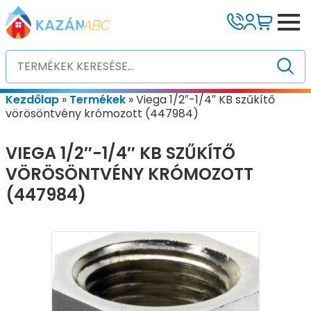
Kezdőlap
»
Termékek
»
Viega 1/2″-1/4″ KB szűkítő
vörösöntvény krómozott (447984)
VIEGA 1/2″-1/4″ KB SZŰKÍTŐ
VÖRÖSÖNTVÉNY KRÓMOZOTT
(447984)