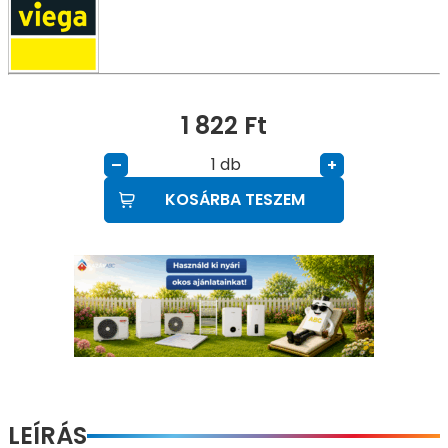
1 822
Ft
db
–
+
KOSÁRBA TESZEM
LEÍRÁS