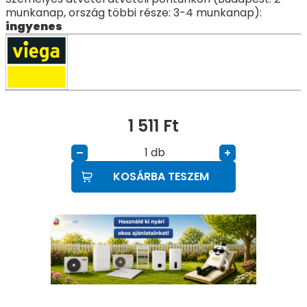
munkanap, ország többi része: 3-4 munkanap):
ingyenes
1 511
Ft
db
–
+
KOSÁRBA TESZEM