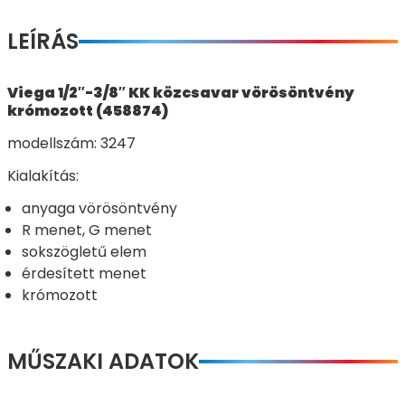
LEÍRÁS
Viega 1/2″-3/8″ KK közcsavar vörösöntvény
krómozott (458874)
modellszám: 3247
Kialakítás:
anyaga vörösöntvény
R menet, G menet
sokszögletű elem
érdesített menet
krómozott
MŰSZAKI ADATOK