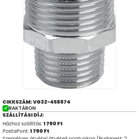
CIKKSZÁM: VG32-458874
RAKTÁRON
SZÁLLÍTÁSI DÍJ:
Házhoz szállítás:
1 790
Ft
PostaPont:
1 790
Ft
Személyes átvétel átvételi pontunkon (Budapest: 2