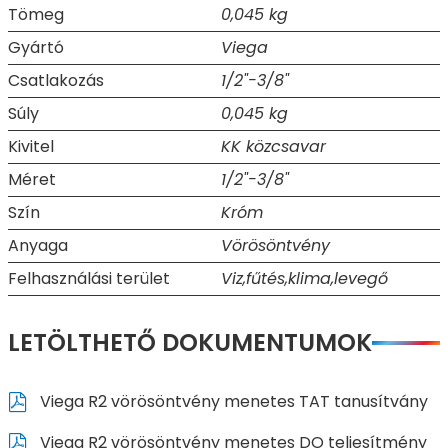
Tömeg
0,045 kg
Gyártó
Viega
Csatlakozás
1/2"-3/8"
Súly
0,045 kg
Kivitel
KK közcsavar
Méret
1/2"-3/8"
Szín
Króm
Anyaga
Vörösöntvény
Felhasználási terület
Viz,fűtés,klima,levegő
LETÖLTHETŐ DOKUMENTUMOK
Viega R2 vörösöntvény menetes TAT tanusítvány
Viega R2 vörösöntvény menetes DO teljesítmény