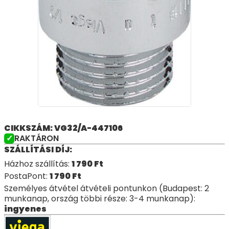
CIKKSZÁM: VG32/A-447106
RAKTÁRON
SZÁLLÍTÁSI DÍJ:
Házhoz szállítás:
1 790
Ft
PostaPont:
1 790
Ft
Személyes átvétel átvételi pontunkon (Budapest: 2
munkanap, ország többi része: 3-4 munkanap):
ingyenes