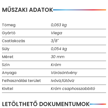
MŰSZAKI ADATOK
Tömeg
0,063 kg
Gyártó
Viega
Csatlakozás
3/8"
Súly
0,054 kg
Méret
30 mm
Szín
Króm
Anyaga
Vörösöntvény
Felhasználási terület
Ivóviz,fűtőviz
Kivitel
Króm csaphosszabbitó
LETÖLTHETŐ DOKUMENTUMOK