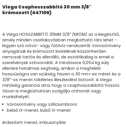
Viega Csaphosszabbitó 30 mm 3/8″
krómozott (447106)
A Viega HOSSZABBÍTÓ 30MM 3/8″ /KRÓM/ az a kiegészítő,
amely minden csatlakozásban megbízható társ lehet –
legyen szó ivóvíz- vagy fűtővíz-rendszerről. Vörösöntvény
anyagának és krómozott kivitelének köszönhetően
nemcsak tartós és ellenálló, de esztétikailag is emeli a
szerelvények színvonalát. A mindössze 0,054 kg súly
ellenére hatalmas segítség, amikor a megfelelő
hosszúságra van szükség, hiszen a 30 mm-es méret és a
3/8″-os menet tökéletes illeszkedést biztosít. A Viega
minőség garancia arra, hogy a csaphosszabbító hosszú
távon is megbízhatóan szolgálja otthonát vagy
munkahelyét.
Vörösöntvény vagy szilíciumbronz
belső G-menet, külső G-menet
érdesített menet, imbusznyílás