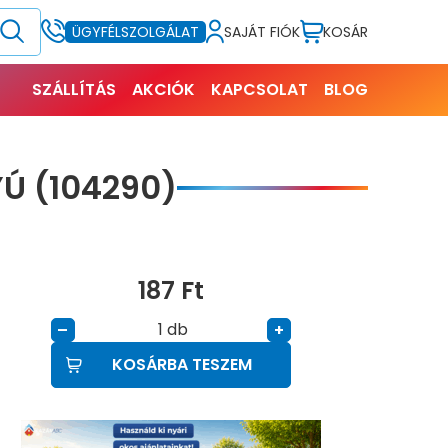
SAJÁT FIÓK
KOSÁR
ÜGYFÉLSZOLGÁLAT
SZÁLLÍTÁS
AKCIÓK
KAPCSOLAT
BLOG
Ú (104290)
187
Ft
db
–
+
KOSÁRBA TESZEM