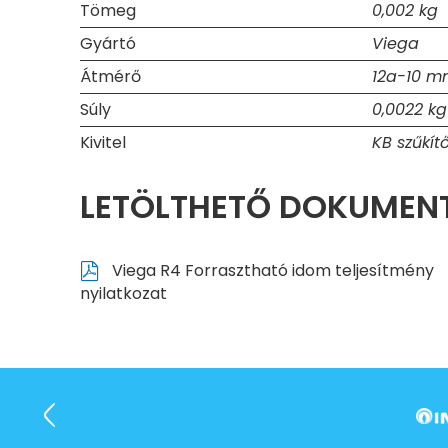
Tömeg
0,002 kg
Gyártó
Viega
Átmérő
12a-10 
Súly
0,0022 kg
Kivitel
KB szűkít
LETÖLTHETŐ DOKUME
Viega R4 Forrasztható idom teljesítmény
nyilatkozat