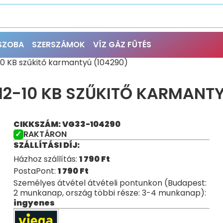
ŐSZOBA
SZERSZÁMOK
VÍZ GÁZ FŰTÉS
10 KB szűkitő karmantyú (104290)
2-10 KB SZŰKITŐ KARMANTY
CIKKSZÁM: VG33-104290
RAKTÁRON
SZÁLLÍTÁSI DÍJ:
Házhoz szállítás:
1 790
Ft
PostaPont:
1 790
Ft
Személyes átvétel átvételi pontunkon (Budapest:
2 munkanap, ország többi része: 3-4 munkanap):
ingyenes