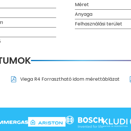
Méret
Anyaga
mm
Felhasználási terület
ő
NTUMOK
Viega R4 Forrasztható idom mérettáblázat