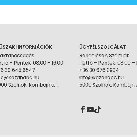
ŰSZAKI INFORMÁCIÓK
ÜGYFÉLSZOLGÁLAT
zaktanácsadás
Rendelések, Számlák
tfő – Péntek: 08:00 – 16:00
Hétfő – Péntek: 08:00 – 
36 30 645 6547
+36 30 676 0904
nfo@kazanabc.hu
info@kazanabc.hu
00 Szolnok, Kombájn u. 1.
5000 Szolnok, Kombájn u.