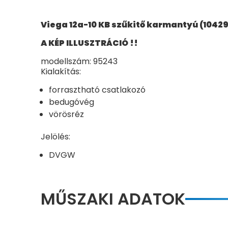
Viega 12a-10 KB szűkitő karmantyú (1042
A KÉP ILLUSZTRÁCIÓ !!
modellszám: 95243
Kialakítás:
forrasztható csatlakozó
bedugóvég
vörösréz
Jelölés:
DVGW
MŰSZAKI ADATOK