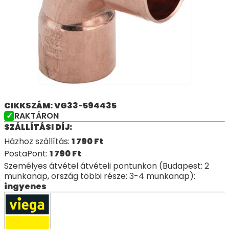
CIKKSZÁM: VG33-594435
RAKTÁRON
SZÁLLÍTÁSI DÍJ:
Házhoz szállítás:
1 790
Ft
PostaPont:
1 790
Ft
Személyes átvétel átvételi pontunkon (Budapest: 2
munkanap, ország többi része: 3-4 munkanap):
ingyenes