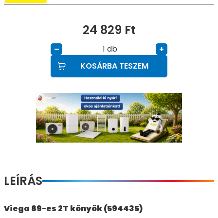
24 829
Ft
db
–
+
KOSÁRBA TESZEM
LEÍRÁS
Viega 89-es 2T könyök (594435)