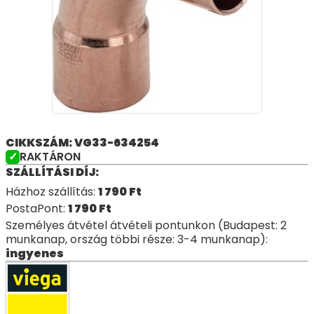
CIKKSZÁM: VG33-634254
RAKTÁRON
SZÁLLÍTÁSI DÍJ:
Házhoz szállítás:
1 790
Ft
PostaPont:
1 790
Ft
Személyes átvétel átvételi pontunkon (Budapest: 2
munkanap, ország többi része: 3-4 munkanap):
ingyenes