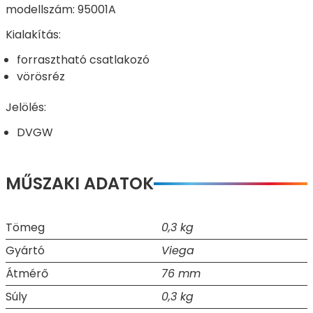
modellszám: 95001A
Kialakítás:
forrasztható csatlakozó
vörösréz
Jelölés:
DVGW
MŰSZAKI ADATOK
Tömeg
0,3 kg
Gyártó
Viega
Átmérő
76 mm
Súly
0,3 kg