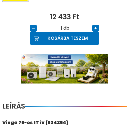
12 433
Ft
db
–
+
KOSÁRBA TESZEM
LEÍRÁS
Viega 76-os 1T ív (634254)