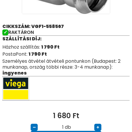
CIKKSZÁM: VGF1-558567
RAKTÁRON
SZÁLLÍTÁSI DÍJ:
Házhoz szállítás:
1 790
Ft
PostaPont:
1 790
Ft
Személyes átvétel átvételi pontunkon (Budapest: 2
munkanap, ország többi része: 3-4 munkanap):
ingyenes
1 680
Ft
db
–
+