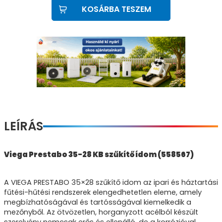
KOSÁRBA TESZEM
LEÍRÁS
Viega Prestabo 35-28 KB szűkítő ídom (558567)
A VIEGA PRESTABO 35×28 szűkítő idom az ipari és háztartási
fűtési-hűtési rendszerek elengedhetetlen eleme, amely
megbízhatóságával és tartósságával kiemelkedik a
mezőnyből. Az ötvözetlen, horganyzott acélból készült
szerelvény nemcsak erős és ellenálló, de a korrózióval