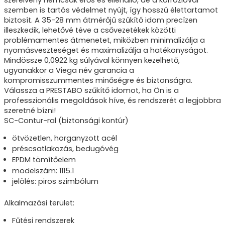
szemben is tartós védelmet nyújt, így hosszú élettartamot
biztosít. A 35-28 mm átmérőjű szűkítő idom precízen
illeszkedik, lehetővé téve a csővezetékek közötti
problémamentes átmenetet, miközben minimalizálja a
nyomásveszteséget és maximalizálja a hatékonyságot.
Mindössze 0,0922 kg súlyával könnyen kezelhető,
ugyanakkor a Viega név garancia a
kompromisszummentes minőségre és biztonságra.
Válassza a PRESTABO szűkítő idomot, ha Ön is a
professzionális megoldások híve, és rendszerét a legjobbra
szeretné bízni!
SC-Contur-ral (biztonsági kontúr)
ötvözetlen, horganyzott acél
préscsatlakozás, bedugóvég
EPDM tömítőelem
modelszám: 1115.1
jelölés: piros szimbólum
Alkalmazási terület:
Fűtési rendszerek