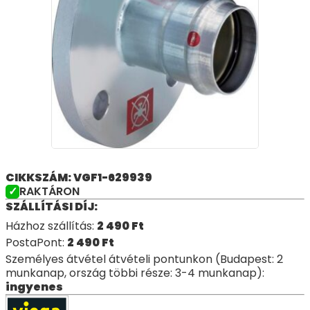
CIKKSZÁM: VGF1-629939
RAKTÁRON
SZÁLLÍTÁSI DÍJ:
Házhoz szállítás:
2 490
Ft
PostaPont:
2 490
Ft
Személyes átvétel átvételi pontunkon (Budapest: 2
munkanap, ország többi része: 3-4 munkanap):
ingyenes