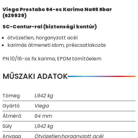
Viega Prestabo 64-es Karima Na65 6bar
(629939)
SC-Contur-ral (biztonsági kontúr)
ötvözetlen, horganyzott acél
karimás átmeneti idom, préscsatlakozás
PN 10/16-os fix karima, EPDM tömítőelem
MŰSZAKI ADATOK
Tömeg
1,942 kg
Gyártó
Viega
Átmérő
64 mm
Súly
1,942 kg
Anyaga
Ötvözetlen,horganyzott acél