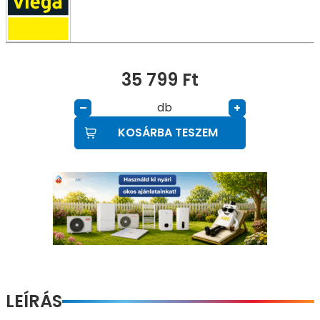
35 799
Ft
db
–
+
KOSÁRBA TESZEM
LEÍRÁS