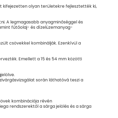
ifejezetten olyan területekre fejlesztették ki,
ötni. A legmagasabb anyagminőséggel és
lamint fűtőolaj- és dízelüzemanyag-
ült csövekkel kombinálják. Ezenkívül a
rvezték. Emellett a 15 és 54 mm közötti
jelölve.
várgásvizsgálat során láthatóvá teszi a
sövek kombinációja révén
a rendszerektől a sárga jelölés és a sárga