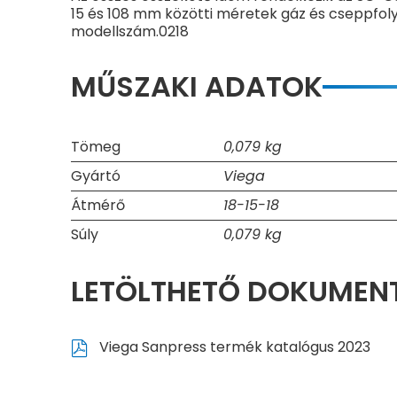
15 és 108 mm közötti méretek gáz és cseppfoly
modellszám.0218
MŰSZAKI ADATOK
Tömeg
0,079 kg
Gyártó
Viega
Átmérő
18-15-18
Súly
0,079 kg
LETÖLTHETŐ DOKUME
Viega Sanpress termék katalógus 2023