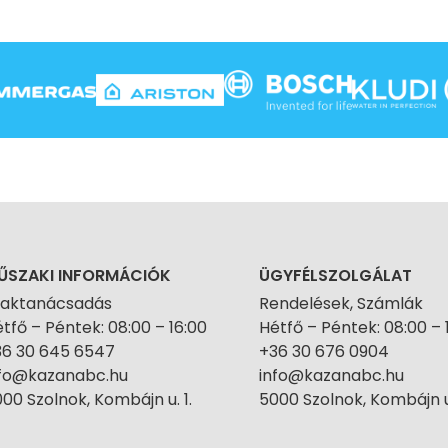
ŰSZAKI INFORMÁCIÓK
ÜGYFÉLSZOLGÁLAT
zaktanácsadás
Rendelések, Számlák
tfő – Péntek: 08:00 – 16:00
Hétfő – Péntek: 08:00 – 
36 30 645 6547
+36 30 676 0904
nfo@kazanabc.hu
info@kazanabc.hu
00 Szolnok, Kombájn u. 1.
5000 Szolnok, Kombájn u.