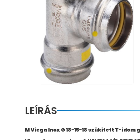
LEÍRÁS
M Viega Inox G 18-15-18 szükitett T-idom 