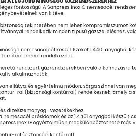
ZER A LEGJOBB MINŐSÉGŰ GÁZRENDSZEREKHEZ
leges fontosságú. A Sanpress Inox G nemesacél rendszert k
génybevételnek van kitéve.
l a biztonság tekintetében nem lehet kompromisszumot k
úsítvánnyal rendelkezik minden típusú gázszereléshez, va
nőségű nemesacélból készül. Ezeket 1.4401 anyagból kész
R tömítőelemmel rendelkeznek.
méretű rendszert gázrendszerekben való alkalmazásra te
al is alkalmazhatók.
n ellátva, és egyértelmű módon, sárga színnel van meg
ur-ral (biztonsági kontúrral) rendelkeznek, amely a szi
at.
- és dízelüzemanyag- vezetékekhez
nemesacél présidomok és az 1.4401 anyagból készült c
npress Inox G egyértelműen megkülönböztethető más Vieg
ntur-ral (biztonsági kontúrral)