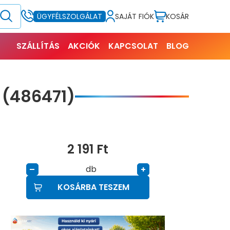
SAJÁT FIÓK
KOSÁR
ÜGYFÉLSZOLGÁLAT
SZÁLLÍTÁS
AKCIÓK
KAPCSOLAT
BLOG
 (486471)
2 191
Ft
db
–
+
KOSÁRBA TESZEM