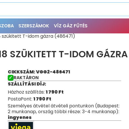
ŐSZOBA
SZERSZÁMOK
VÍZ GÁZ FŰTÉS
8 szükitett T-idom gázra (486471)
18 SZÜKITETT T-IDOM GÁZRA
CIKKSZÁM: VGG2-486471
RAKTÁRON
SZÁLLÍTÁSI DÍJ:
Házhoz szállítás:
1 790
Ft
PostaPont:
1 790
Ft
Személyes átvétel átvételi pontunkon (Budapest:
2 munkanap, ország többi része: 3-4 munkanap):
ingyenes