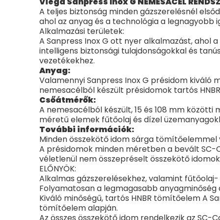
Viega Sanpress Inox G NEMESACÉL RENDS
A teljes biztonság minden gázszerelésnél elsőd
ahol az anyag és a technológia a legnagyobb i
Alkalmazási területek:
A Sanpress Inox G ott nyer alkalmazást, aho
intelligens biztonsági tulajdonságokkal és tan
vezetékekhez.
Anyag:
Valamennyi Sanpress Inox G présidom kiváló mi
nemesacélból készült présidomok tartós HNB
Csőátmérők:
A nemesacélból készült, 15 és 108 mm közötti 
méretű elemek fűtőolaj és dízel üzemanyagokk
További információk:
Minden összekötő idom sárga tömítőelemmel va
A présidomok minden méretben a bevált SC-Cont
véletlenül nem összepréselt összekötő idomok
ELŐNYÖK:
Alkalmas gázszerelésekhez, valamint fűtőolaj
Folyamatosan a legmagasabb anyagminőség a 
Kiváló minőségű, tartós HNBR tömítőelem A Sa
tömítőelem alapján.
Az összes összekötő idom rendelkezik az SC-Co