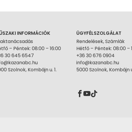
ŰSZAKI INFORMÁCIÓK
ÜGYFÉLSZOLGÁLAT
zaktanácsadás
Rendelések, Számlák
tfő – Péntek: 08:00 – 16:00
Hétfő – Péntek: 08:00 – 
36 30 645 6547
+36 30 676 0904
nfo@kazanabc.hu
info@kazanabc.hu
00 Szolnok, Kombájn u. 1.
5000 Szolnok, Kombájn u.