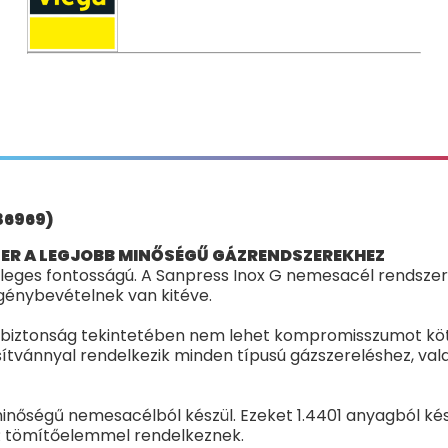
86969)
ZER A LEGJOBB MINŐSÉGŰ GÁZRENDSZEREKHEZ
leges fontosságú. A Sanpress Inox G nemesacél rendszert k
génybevételnek van kitéve.
l a biztonság tekintetében nem lehet kompromisszumot k
úsítvánnyal rendelkezik minden típusú gázszereléshez, va
nőségű nemesacélból készül. Ezeket 1.4401 anyagból kész
R tömítőelemmel rendelkeznek.