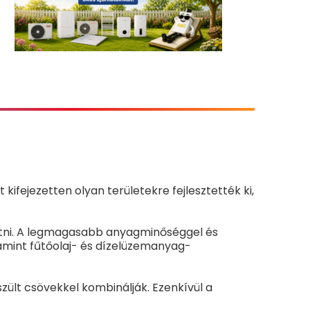
ifejezetten olyan területekre fejlesztették ki,
ötni. A legmagasabb anyagminőséggel és
lamint fűtőolaj- és dízelüzemanyag-
ült csövekkel kombinálják. Ezenkívül a