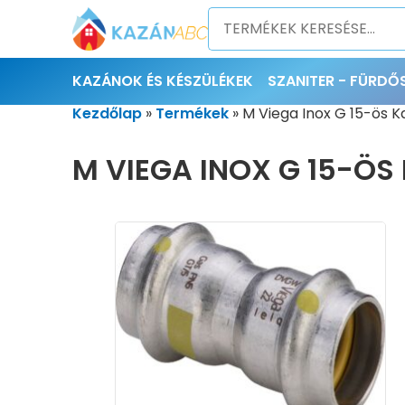
KAZÁNOK ÉS KÉSZÜLÉKEK
SZANITER - FÜRD
Kezdőlap
»
Termékek
»
M Viega Inox G 15-ös 
M VIEGA INOX G 15-Ö