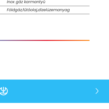
Inox gáz karmantyú
Földgáz,fűtőolaj,dizelüzemanyag