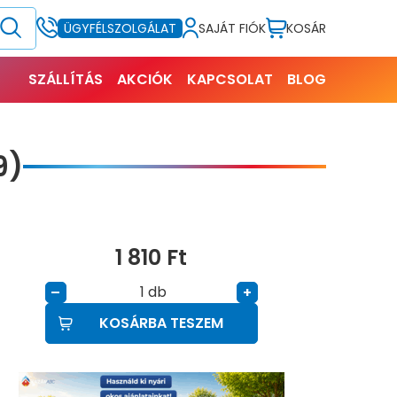
SAJÁT FIÓK
KOSÁR
ÜGYFÉLSZOLGÁLAT
SZÁLLÍTÁS
AKCIÓK
KAPCSOLAT
BLOG
9)
1 810
Ft
db
–
+
KOSÁRBA TESZEM