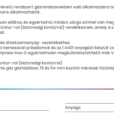
méretű rendszert gázrendszerekben való alkalmazásra te
al is alkalmazhatók.
n ellátva, és egyértelmű módon, sárga színnel van meg
ur-ral (biztonsági kontúrral) rendelkeznek, amely a szi
at.
- és dízelüzemanyag- vezetékekhez
nemesacél présidomok és az 1.4401 anyagból készült c
npress Inox G egyértelműen megkülönböztethető más Vieg
ntur-ral (biztonsági kontúrral)
ós gáz gázfázisban, 15 és 54 mm közötti méretek fűtőolaj
Anyaga