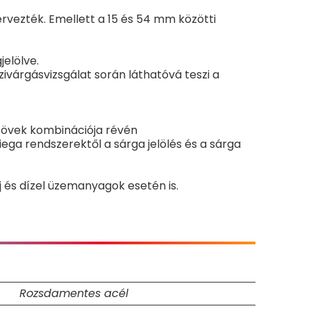
rvezték. Emellett a 15 és 54 mm közötti
jelölve.
várgásvizsgálat során láthatóvá teszi a
sövek kombinációja révén
a rendszerektől a sárga jelölés és a sárga
 és dízel üzemanyagok esetén is.
Rozsdamentes acél