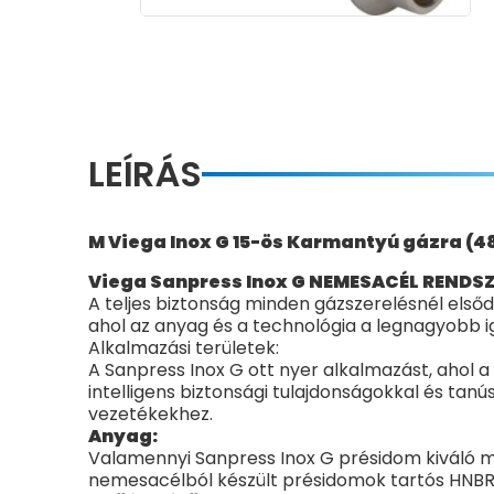
LEÍRÁS
M Viega Inox G 15-ös Karmantyú gázra (4
Viega Sanpress Inox G NEMESACÉL RENDS
A teljes biztonság minden gázszerelésnél elsőd
ahol az anyag és a technológia a legnagyobb i
Alkalmazási területek:
A Sanpress Inox G ott nyer alkalmazást, aho
intelligens biztonsági tulajdonságokkal és tan
vezetékekhez.
Anyag:
Valamennyi Sanpress Inox G présidom kiváló mi
nemesacélból készült présidomok tartós HNB