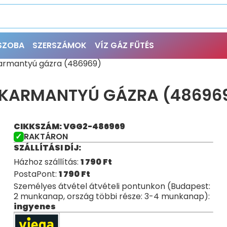
ŐSZOBA
SZERSZÁMOK
VÍZ GÁZ FŰTÉS
Karmantyú gázra (486969)
S KARMANTYÚ GÁZRA (48696
CIKKSZÁM: VGG2-486969
RAKTÁRON
SZÁLLÍTÁSI DÍJ:
Házhoz szállítás:
1 790
Ft
PostaPont:
1 790
Ft
Személyes átvétel átvételi pontunkon (Budapest:
2 munkanap, ország többi része: 3-4 munkanap):
ingyenes