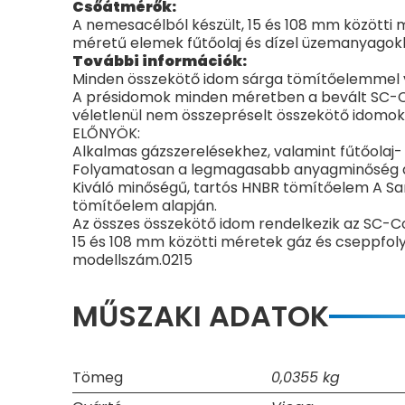
Csőátmérők:
A nemesacélból készült, 15 és 108 mm közötti 
méretű elemek fűtőolaj és dízel üzemanyagokk
További információk:
Minden összekötő idom sárga tömítőelemmel va
A présidomok minden méretben a bevált SC-Cont
véletlenül nem összepréselt összekötő idomok
ELŐNYÖK:
Alkalmas gázszerelésekhez, valamint fűtőolaj
Folyamatosan a legmagasabb anyagminőség a 
Kiváló minőségű, tartós HNBR tömítőelem A Sa
tömítőelem alapján.
Az összes összekötő idom rendelkezik az SC-Co
15 és 108 mm közötti méretek gáz és cseppfoly
modellszám.0215
MŰSZAKI ADATOK
Tömeg
0,0355 kg