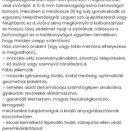
védi vízóráját. A 5-6 mm falvastagság extra tartósságot
biztosít, miközben a mindössze 30 kg súly gondoskodik az
egyszerű telepíthetőségről. Legyen szó új építkezésről vagy
felújításról, ez a vízóra akna megkönnyíti a karbantartást
és hosszú távú védelmet nyújt a vízórának. Válassza a
biztonságot és a hatékonyságot egyetlen termékben,
hogy minden csepp számítson!
Házi vízmérő óraként (egy vagy több mérőóra elhelyezése
is megoldható),
– öntözési célú szerelvényaknaként, szivattyú telepítésére,
– és esővíz vagy szennyvíz tárolására is.
Főbb jellemzők:
– műszaki igényesség, kiváló, stabil minőség, optimalizált
geometriai kialakítás,
– terhelés alatti deformációja számítógépen analizálva,
gyakorlati tesztekkel alátámasztva
– garantált élettartam, magas feszültségkorrózió,
kimagasló
mechanikai tulajdonságok a kiváló anyagválasztásnak
köszönhetően
– kézzel kiemelhető lépésálló fedél, vízbejutás ellen védő
peremkialakítással