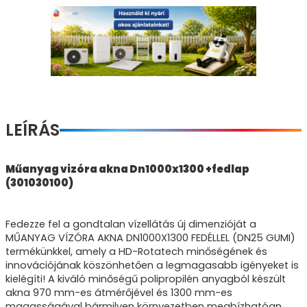
LEÍRÁS
Műanyag vizóra akna Dn1000x1300 +fedlap
(301030100)
Fedezze fel a gondtalan vízellátás új dimenzióját a
MŰANYAG VÍZÓRA AKNA DN1000X1300 FEDÉLLEL (DN25 GUMI)
termékünkkel, amely a HD-Rotatech minőségének és
innovációjának köszönhetően a legmagasabb igényeket is
kielégíti! A kiváló minőségű polipropilén anyagból készült
akna 970 mm-es átmérőjével és 1300 mm-es
magasságával bármilyen környezetben megbízhatóan