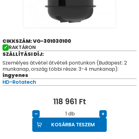
CIKKSZÁM: VO-301030100
RAKTÁRON
SZÁLLÍTÁSI DÍJ:
Személyes átvétel átvételi pontunkon (Budapest: 2
munkanap, ország többi része: 3-4 munkanap):
ingyenes
HD-Rotatech
118 961
Ft
db
–
+
KOSÁRBA TESZEM