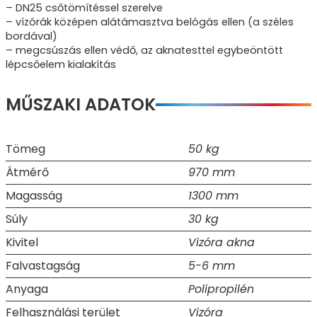
– DN25 csőtömítéssel szerelve
– vízórák középen alátámasztva belógás ellen (a széles
bordával)
– megcsúszás ellen védő, az aknatesttel egybeöntött
lépcsőelem kialakítás
MŰSZAKI ADATOK
Tömeg
50 kg
Átmérő
970 mm
Magasság
1300 mm
Súly
30 kg
Kivitel
Vizóra akna
Falvastagság
5-6 mm
Anyaga
Polipropilén
Felhasználási terület
Vizóra