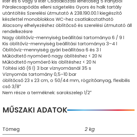
liter és 6 vagy 9 liter Csatlakozási lehetőség 5 irányból
Páralecsapódás elleni szigetelés Gyors és halk tartály
utántöltés Szerelési útmutató A 238.190.00.1 kiegészítő
készlettel monoblokkos WC-hez csatlakoztatható
Alacsony elhelyezéshez öblítőcső és szerelési útmutató áll
rendelkezésre
Nagy öblítővíz-mennyiség beállítási tartománya 6 / 9 l
Kis öblítővíz-mennyiség beállítási tartománya 3–4 l
Öblítővíz-mennyiség gyári beállítása 6 és 3 l
Működtető nyomóerő nagy öblítéshez < 20 N
Működtető nyomóerő kis öblítéshez < 20 N
Töltési idő (6 l) 3 bar víznyomásnál 35 s
Víznyomás tartomány 0,5–10 bar
öblítőcső 23 x 23 cm, o 50/44 mm, rögzítőanyag, flexibilis
cső 3/8″
Nem része a terméknek: sarokszelep 1/2″
MŰSZAKI ADATOK
Tömeg
2 kg