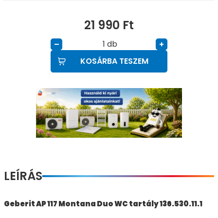
21 990
Ft
db
–
+
KOSÁRBA TESZEM
LEÍRÁS
Geberit AP 117 Montana Duo WC tartály 136.530.11.1