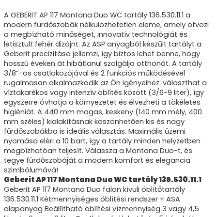
A GEBERIT AP 117 Montana Duo WC tartály 136.530.11.1 a
modern fürdőszobák nélkülözhetetlen eleme, amely ötvözi
a megbízható minőséget, innovatív technológiát és
letisztult fehér dizájnt. Az ASP anyagból készült tartályt a
Geberit precizitása jellemzi, így biztos lehet benne, hogy
hosszú éveken át hibátlanul szolgálja otthonát. A tartály
3/8”-os csatlakozójával és 2 funkciós működésével
rugalmasan alkalmazkodik az Ön igényeihez: választhat a
víztakarékos vagy intenzív öblítés között (3/6-9 liter), így
egyszerre óvhatja a környezetet és élvezheti a tökéletes
higiéniát. A 440 mm magas, keskeny (140 mm mély, 400
mm széles) kialakításnak köszönhetően kis és nagy
fürdőszobákba is ideális választás. Maximális üzemi
nyomása eléri a 10 bart, így a tartály minden helyzetben
megbízhatóan teljesít. Válassza a Montana Duo-t, és
tegye fürdőszobáját a modern komfort és elegancia
szimbólumává!
Geberit AP 117 Montana Duo WC tartály 136.530.11.1
Geberit AP 117 Montana Duo falon kívüli öblítőtartály
136.530.11.1 Kétmennyiséges öblítési rendszer + ASA
alapanyag Beállítható öblítési vízmennyiség 3 vagy 4,5