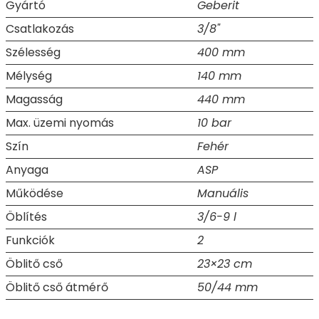
Gyártó
Geberit
Csatlakozás
3/8"
Szélesség
400 mm
Mélység
140 mm
Magasság
440 mm
Max. üzemi nyomás
10 bar
Szín
Fehér
Anyaga
ASP
Működése
Manuális
Öblítés
3/6-9 l
Funkciók
2
Öblitő cső
23×23 cm
Öblitő cső átmérő
50/44 mm