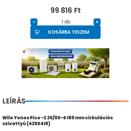
99 816
Ft
db
–
+
KOSÁRBA TESZEM
LEÍRÁS
Wilo Yonos Pico -Z 25/05-6 180 mm cirkulációs
szivattyú (4255418)