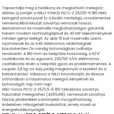
Tapasztalja meg a hatékony és megbízható melegvíz-
ellátás új szintjét a WILO YONOS PICO-Z 25/05-6 180 HMV
keringető szivattyúval! Ez a kiváló minőségű, rozsdamentes
nemesacélból készült szivattyú nemcsak hosszú
élettartamot és maximális megbízhatóságot garantál,
hanem modern technológiájával és 40 kW teljesítményével
minden igényt kielégít. Az akár 10 bar maximális üzemi
nyomásnak és az X4D elektromos védettségnek
köszönhetően Ön mindig biztonságban tudhatja
rendszerét. A 180 mm-es beépítési hosszúság, a 6/4″
csatlakozás és az egyszerű, 230/50 V/Hz elektromos
csatlakozás révén a telepítés gyors és problémamentes. A
csupán 3,8 kg-os súly pedig megkönnyíti a kezelést és a
karbantartást. Válassza a WILO innovációját, és élvezze
otthonában a folyamatos melegvíz kényelmét és
biztonságát nap mint nap!
Wilo Yonos PICO-Z 25/0,5-6 180 Cirkulációs szivattyú
használati melegvízhez (4255418), nemesacél szivattyú
házzal, járókerékkel a könnyebb mozgathatóság
érdekében. Hőszigetelő burkolattal, amely növeli az
energiahatékonyságát.