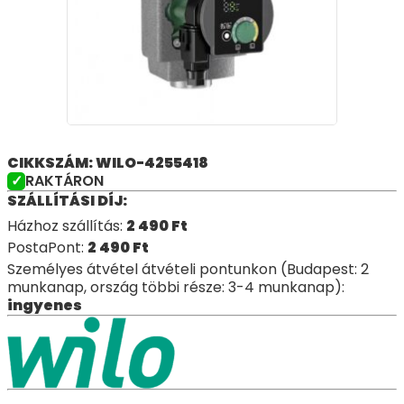
CIKKSZÁM: WILO-4255418
RAKTÁRON
SZÁLLÍTÁSI DÍJ:
Házhoz szállítás:
2 490
Ft
PostaPont:
2 490
Ft
Személyes átvétel átvételi pontunkon (Budapest: 2
munkanap, ország többi része: 3-4 munkanap):
ingyenes