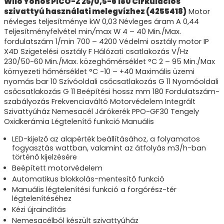
Wilo Yonos PICO-Z 25/0,5-6 180 Cirkulációs
szivattyú használati melegvízhez (4255418)
Motor
névleges teljesítménye kW 0,03 Névleges áram A 0,44
Teljesítményfelvétel min
/
max W 4 – 40 Min./Max.
fordulatszám 1/min 700 – 4200 Védelmi osztály motor IP
X4D Szigetelési osztály F Hálózati csatlakozás V/Hz
230/50-60 Min./Max. közeghőmérséklet °C 2 – 95 Min./Max
környezeti hőmérséklet °C -10 – +40 Maximális üzemi
nyomás bar 10 Szívóoldali csőcsatlakozás G 11 Nyomóoldali
csőcsatlakozás G 11 Beépítési hossz mm 180 Fordulatszám-
szabályozás Frekvenciaváltó Motorvédelem Integrált
Szivattyúház Nemesacél Járókerék PPO-GF30 Tengely
Oxidkerámia Légtelenítő funkció Manuális
LED-kijelző az alapérték beállításához, a folyamatos
fogyasztás wattban, valamint az átfolyás m3/h-ban
történő kijelzésére
Beépített motorvédelem
Automatikus blokkolás-mentesítő funkció
Manuális légtelenítési funkció a forgórész-tér
légtelenítéséhez
Kézi újraindítás
Nemesacélból készült szivattyúház