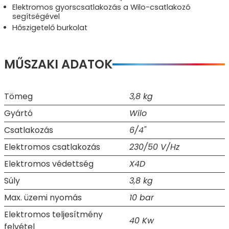
Elektromos gyorscsatlakozás a Wilo-csatlakozó
segítségével
Hőszigetelő burkolat
MŰSZAKI ADATOK
Tömeg
3,8 kg
Gyártó
Wilo
Csatlakozás
6/4"
Elektromos csatlakozás
230/50 V/Hz
Elektromos védettség
X4D
Súly
3,8 kg
Max. üzemi nyomás
10 bar
Elektromos teljesítmény
40 Kw
felvétel