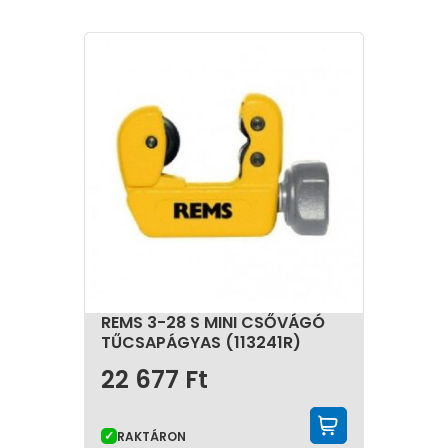
REMS 3-28 S MINI CSŐVÁGÓ
TŰCSAPÁGYAS (113241R)
22 677
Ft
KOSÁRBA 
RAKTÁRON