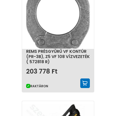
REMS PRÉSGYŰRŰ VF KONTÚR
(PR-3B), Z5 VF 108 VÍZVEZETÉK
( 572818 R)
203 778
Ft
KOSÁRBA 
RAKTÁRON