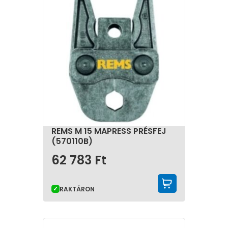
REMS M 15 MAPRESS PRÉSFEJ
(570110B)
62 783
Ft
KOSÁRBA 
RAKTÁRON