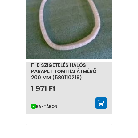
F-8 SZIGETELÉS HÁLÓS
PARAPET TÖMITÉS ÁTMÉRŐ
200 MM (580110219)
1 971
Ft
KOSÁRBA 
RAKTÁRON