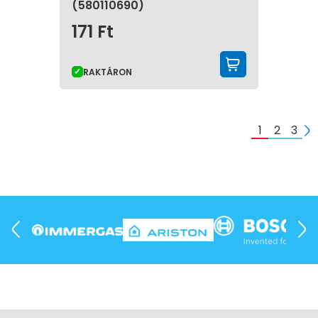
(580110690)
171
Ft
KOSÁRBA 
RAKTÁRON
1
2
3