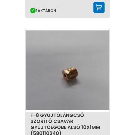
KOSÁRBA 
RAKTÁRON
F-8 GYÚJTÓLÁNGCSŐ
SZÓRÍTÓ CSAVAR
GYÚJTÓÉGÖBE ALSÓ 10X1MM
(580110240)