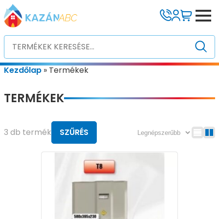
Kezdőlap
»
Termékek
TERMÉKEK
3 db termék
SZŰRÉS