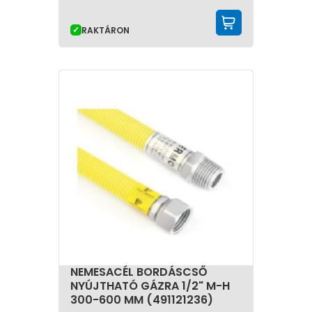
KOSÁRBA 
RAKTÁRON
NEMESACÉL BORDÁSCSŐ
NYÚJTHATÓ GÁZRA 1/2" M-H
300-600 MM (491121236)