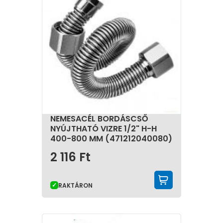
NEMESACÉL BORDÁSCSŐ
NYÚJTHATÓ VIZRE 1/2" H-H
400-800 MM (471212040080)
2 116
Ft
KOSÁRBA 
RAKTÁRON