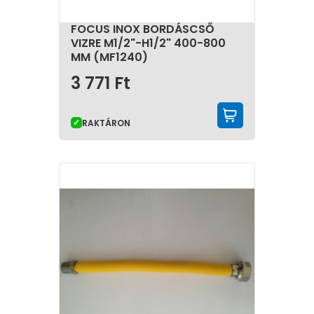
FOCUS INOX BORDÁSCSŐ
VIZRE M1/2"-H1/2" 400-800
MM (MF1240)
3 771
Ft
KOSÁRBA 
RAKTÁRON