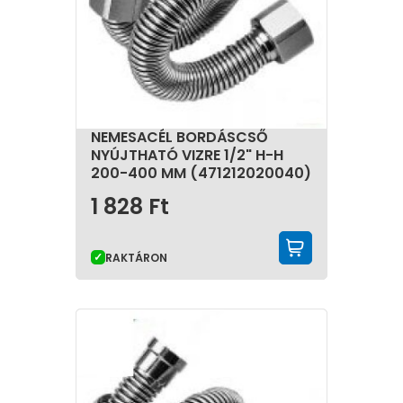
NEMESACÉL BORDÁSCSŐ
NYÚJTHATÓ VIZRE 1/2" H-H
200-400 MM (471212020040)
1 828
Ft
KOSÁRBA 
RAKTÁRON