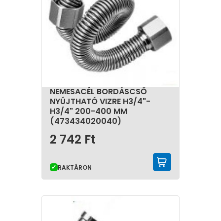
NEMESACÉL BORDÁSCSŐ
NYÚJTHATÓ VIZRE H3/4"-
H3/4" 200-400 MM
(473434020040)
2 742
Ft
KOSÁRBA 
RAKTÁRON