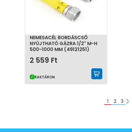
NEMESACÉL BORDÁSCSŐ
NYÚJTHATÓ GÁZRA 1/2" M-H
500-1000 MM (49121251)
2 559
Ft
KOSÁRBA 
RAKTÁRON
1
2
3