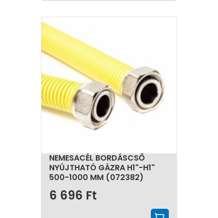
NEMESACÉL BORDÁSCSŐ
NYÚJTHATÓ GÁZRA H1"-H1"
500-1000 MM (072382)
6 696
Ft
KOSÁRBA 