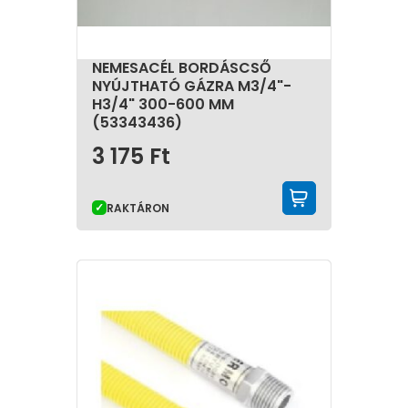
NEMESACÉL BORDÁSCSŐ
NYÚJTHATÓ GÁZRA M3/4"-
H3/4" 300-600 MM
(53343436)
3 175
Ft
KOSÁRBA 
RAKTÁRON