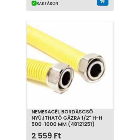
RAKTÁRON
NEMESACÉL BORDÁSCSŐ
NYÚJTHATÓ GÁZRA 1/2" H-H
500-1000 MM (48121251)
2 559
Ft