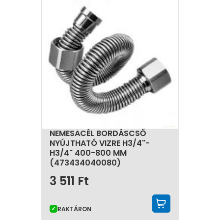
NEMESACÉL BORDÁSCSŐ
NYÚJTHATÓ VIZRE H3/4"-
H3/4" 400-800 MM
(473434040080)
3 511
Ft
KOSÁRBA 
RAKTÁRON