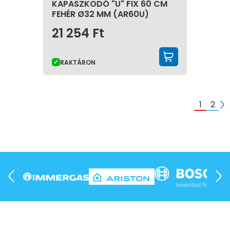
KAPASZKODÓ "U" FIX 60 CM
FEHÉR Ø32 MM (AR60U)
21 254
Ft
KOSÁRBA 
RAKTÁRON
1
2