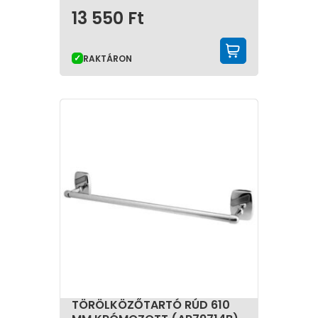
13 550
Ft
KOSÁRBA 
RAKTÁRON
TÖRÖLKÖZŐTARTÓ RÚD 610