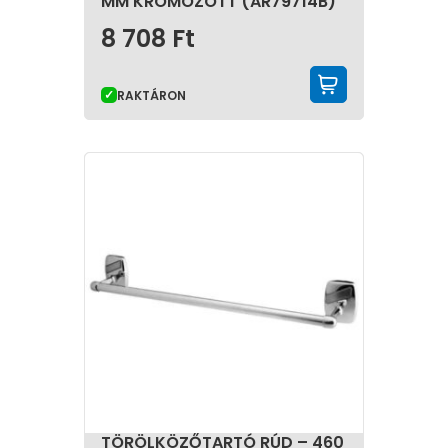
MM KRÓMOZOTT (AR79714B)
8 708
Ft
KOSÁRBA 
RAKTÁRON
TÖRÖLKÖZŐTARTÓ RÚD – 460