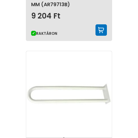
MM (AR79713B)
9 204
Ft
KOSÁRBA 
RAKTÁRON