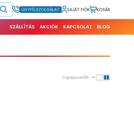
SAJÁT FIÓK
KOSÁR
ÜGYFÉLSZOLGÁLAT
SZÁLLÍTÁS
AKCIÓK
KAPCSOLAT
BLOG