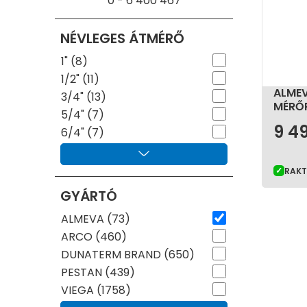
0
-
6 400 467
NÉVLEGES ÁTMÉRŐ
1" (8)
1/2" (11)
ALMEV
3/4" (13)
MÉRŐ
5/4" (7)
9 4
6/4" (7)
RAK
GYÁRTÓ
ALMEVA (73)
ARCO (460)
DUNATERM BRAND (650)
PESTAN (439)
VIEGA (1758)