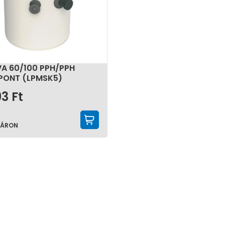
A 60/100 PPH/PPH
PONT (LPMSK5)
93
Ft
KOSÁRBA TESZEM
TÁRON