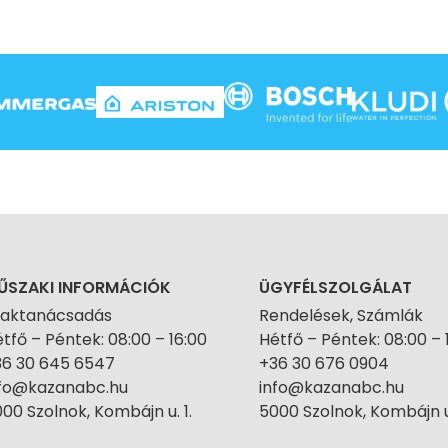
ŰSZAKI INFORMÁCIÓK
ÜGYFÉLSZOLGÁLAT
zaktanácsadás
Rendelések, Számlák
tfő – Péntek: 08:00 – 16:00
Hétfő – Péntek: 08:00 – 
36 30 645 6547
+36 30 676 0904
nfo@kazanabc.hu
info@kazanabc.hu
00 Szolnok, Kombájn u. 1.
5000 Szolnok, Kombájn u.