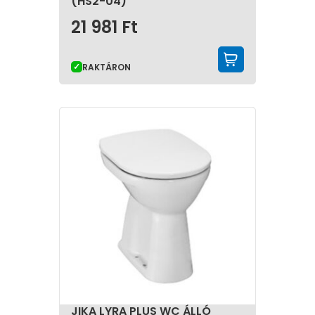
(HS2-04)
21 981
Ft
KOSÁRBA 
RAKTÁRON
JIKA LYRA PLUS WC ÁLLÓ