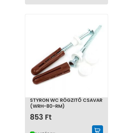
rendkívül széles: megtalálhatók a kerek, ovális,
négyzet, vagy akár aszimmetrikus dizájnok is.
WC-K
A WC-csészék többféle kialakításban elérhetők, így
léteznek álló, falra szerelhető és monoblokk kivitelek
is, amelyek különböző helyigényű és stílusú
fürdőszobákban egyaránt jól alkalmazhatók. A
modern WC-k könnyen tisztíthatóak, emellett egyes
modellek innovatív öblítési technológiákkal is
rendelkeznek a vízhasználat optimalizálása
érdekében.
VIZELDÉK
A vizeldék elsősorban közösségi és nyilvános helyeken
népszerűek, de egyre inkább megjelennek otthoni
fürdőszobákban is. Kialakításuk tökéletesen illeszkedik
STYRON WC RÖGZITŐ CSAVAR
a higiéniai igényekhez.
(WRH-80-RM)
853
Ft
BIDÉK
A bidék lehetőséget adnak a test higiénikusabb
KOSÁRBA 
tisztítására. Formavilágban és méretben követik a