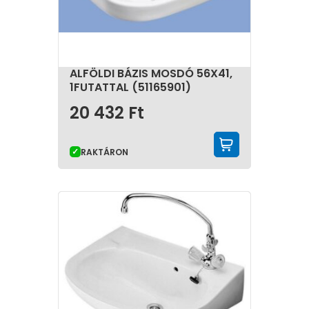
ALFÖLDI BÁZIS MOSDÓ 56X41,
1FUTATTAL (51165901)
20 432
Ft
KOSÁRBA 
RAKTÁRON