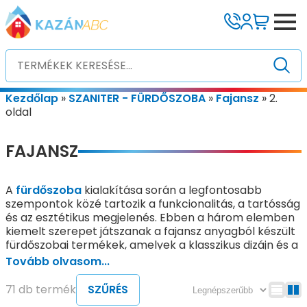
Kezdőlap
»
SZANITER - FÜRDŐSZOBA
»
Fajansz
»
2.
oldal
FAJANSZ
A
fürdőszoba
kialakítása során a legfontosabb
szempontok közé tartozik a funkcionalitás, a tartósság
és az esztétikus megjelenés. Ebben a három elemben
kiemelt szerepet játszanak a fajansz anyagból készült
fürdőszobai termékek, amelyek a klasszikus dizájn és a
modern technológia ötvözetei.
Tovább olvasom...
A fajansz — mely alapvetően egy speciális kerámia
71 db termék
SZŰRÉS
típus — a fürdőszobai szanitereknél egyaránt