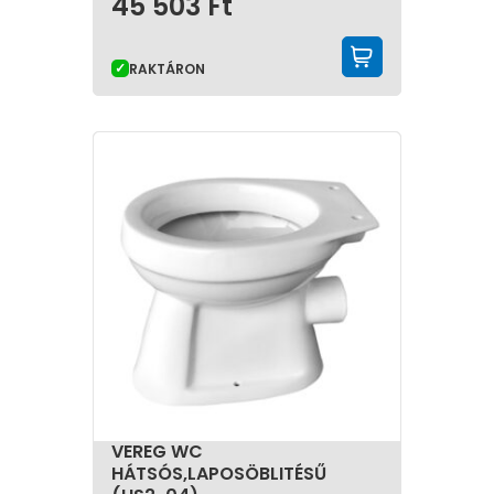
45 503
Ft
KOSÁRBA 
RAKTÁRON
VEREG WC
HÁTSÓS,LAPOSÖBLITÉSŰ