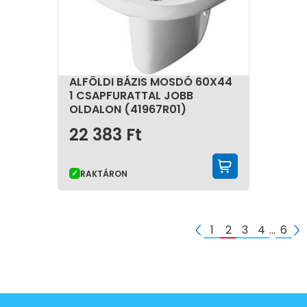
ALFÖLDI BÁZIS MOSDÓ 60X44
1 CSAPFURATTAL JOBB
OLDALON (41967R01)
22 383
Ft
KOSÁRBA 
RAKTÁRON
1
2
3
4
…
6