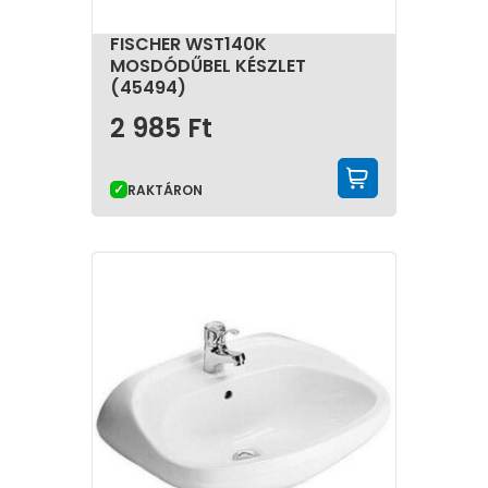
FISCHER WST140K
MOSDÓDŰBEL KÉSZLET
(45494)
2 985
Ft
KOSÁRBA 
RAKTÁRON