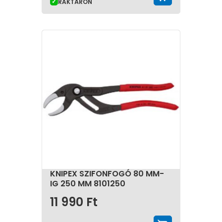
hatékonyságát.
RAKTÁRON
A fogó kiválasztása és helyes használata alapvető
feltétele a biztonságos és hatékony munkavégzésnek.
Sokszínű típusai lehetővé teszik, hogy minden szakmai
vagy háztartási feladathoz megtaláljuk a megfelelő
eszközt. A minőségi alapanyagokból készült,
kényelmes fogású, pontosan kidolgozott szerkezetű
fogók hosszú távon megbízható segítséget nyújtanak
a különféle szerelési, javítási és karbantartási
feladatok során. Emellett használatuk csökkenti a
fáradtságot, javítja a munkavégzés komfortját, és
hozzájárul a hatékonyabb, biztonságosabb
munkafolyamatokhoz.
KNIPEX SZIFONFOGÓ 80 MM-
IG 250 MM 8101250
11 990
Ft