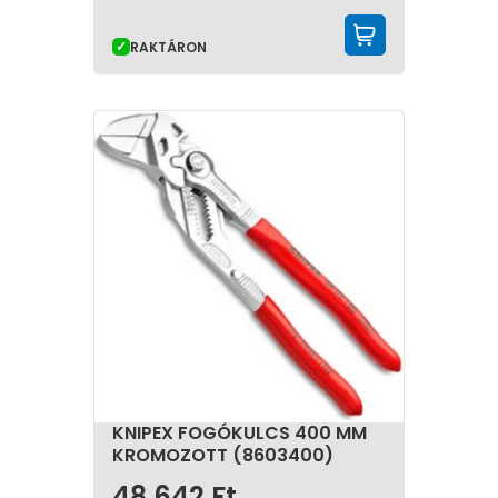
KOSÁRBA 
RAKTÁRON
KNIPEX FOGÓKULCS 400 MM
KROMOZOTT (8603400)
48 642
Ft