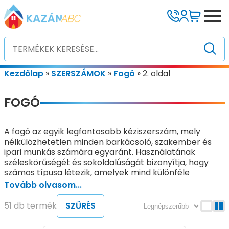
Kezdőlap
»
SZERSZÁMOK
»
Fogó
»
2. oldal
FOGÓ
A fogó az egyik legfontosabb kéziszerszám, mely
nélkülözhetetlen minden barkácsoló, szakember és
ipari munkás számára egyaránt. Használatának
széleskörűségét és sokoldalúságát bizonyítja, hogy
számos típusa létezik, amelyek mind különféle
munkafeladatokra specializálódtak. Ezek az eszközök
Tovább olvasom...
nagyban megkönnyítik a különböző szerelési, rögzítési,
vágási és fogási feladatokat, legyen szó akár
51 db termék
SZŰRÉS
vastagabb csövek, vezetékek, huzalok, vagy apró
alkatrészek kezelhetőségéről.