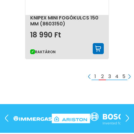
KNIPEX MINI FOGÓKULCS 150
MM (8603150)
18 990
Ft
KOSÁRBA 
RAKTÁRON
1
2
3
4
5