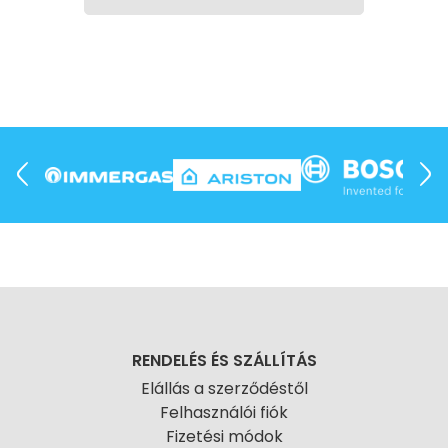
hálózat többi részéről.
FELHASZNÁLÁSI TERÜLETEK
• ivóvíz és használati víz hálózatok
• fűtési rendszerek fő- és mellékkörei
• tűzivíz és sprinkler rendszerek
• ipari csőhálózatok és technológiai vezetékek
• gépészeti aknák és szakaszolási pontok
• karbantartási és leválasztási feladatok
A megfelelő tolózár kiválasztása biztosítja a rendszer
megbízható szakaszolhatóságát, a hosszú távú
üzembiztonságot, valamint a minimális áramlási
veszteséget teljesen nyitott állapotban. Ezáltal a
tolózár a csőhálózatok egyik alapvető és
elengedhetetlen elzáró eleme.
RENDELÉS ÉS SZÁLLÍTÁS
Elállás a szerződéstől
Felhasználói fiók
Fizetési módok