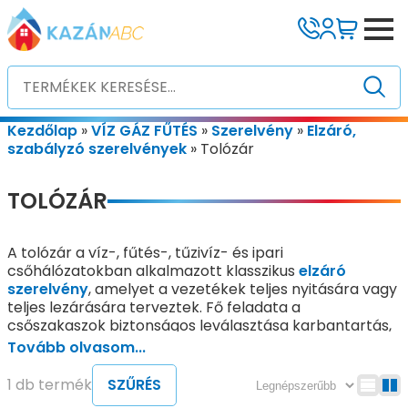
Kezdőlap
»
VÍZ GÁZ FŰTÉS
»
Szerelvény
»
Elzáró,
szabályzó szerelvények
»
Tolózár
TOLÓZÁR
A tolózár a víz-, fűtés-, tűzivíz- és ipari
csőhálózatokban alkalmazott klasszikus
elzáró
szerelvény
, amelyet a vezetékek teljes nyitására vagy
teljes lezárására terveztek. Fő feladata a
csőszakaszok biztonságos leválasztása karbantartás,
javítás, rendszer-átalakítás vagy üzemeltetési célok
Tovább olvasom...
esetén. A tolózár nem szabályozó szerelvény, hanem
kizárólag szakaszolási és elzárási funkciót lát el.
1 db termék
SZŰRÉS