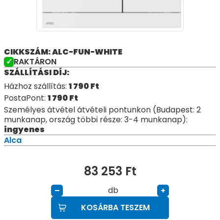
CIKKSZÁM: ALC-FUN-WHITE
RAKTÁRON
SZÁLLÍTÁSI DÍJ:
Házhoz szállítás:
1 790
Ft
PostaPont:
1 790
Ft
Személyes átvétel átvételi pontunkon (Budapest: 2
munkanap, ország többi része: 3-4 munkanap):
ingyenes
Alca
83 253
Ft
db
–
+
KOSÁRBA TESZEM