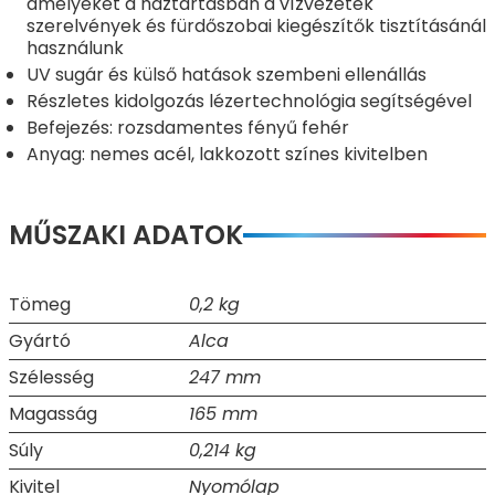
amelyeket a háztartásban a vízvezeték
szerelvények és fürdőszobai kiegészítők tisztításánál
használunk
UV sugár és külső hatások szembeni ellenállás
Részletes kidolgozás lézertechnológia segítségével
Befejezés: rozsdamentes fényű fehér
Anyag: nemes acél, lakkozott színes kivitelben
MŰSZAKI ADATOK
Tömeg
0,2 kg
Gyártó
Alca
Szélesség
247 mm
Magasság
165 mm
Súly
0,214 kg
Kivitel
Nyomólap