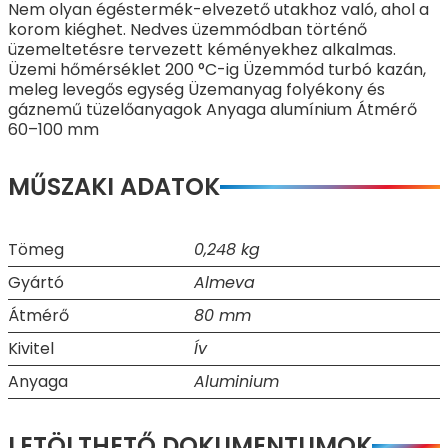
Nem olyan égéstermék-elvezető utakhoz való, ahol a
korom kiéghet. Nedves üzemmódban történő
üzemeltetésre tervezett kéményekhez alkalmas.
Üzemi hőmérséklet 200 °C-ig Üzemmód turbó kazán,
meleg levegős egység Üzemanyag folyékony és
gáznemű tüzelőanyagok Anyaga alumínium Átmérő
60–100 mm
MŰSZAKI ADATOK
Tömeg
0,248 kg
Gyártó
Almeva
Átmérő
80 mm
Kivitel
Ív
Anyaga
Aluminium
LETÖLTHETŐ DOKUMENTUMOK