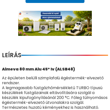
LEÍRÁS
Almeva 80 mm Alu 45° Iv (ALSB48)
Az épületen belülli szimplafalú égéstermék-elvezető
rendszer.
A legmagasabb füstgázhőmérsékletű TURBO típusú
készülékek füstgázainak eltávolítására szolgál a
készülék kipufogónyílásánál 200 °C. Főleg túlnyomásos
égéstermék-elvezető útvonalakra szolgál.
Természetes huzatú kéményekhez is használható.