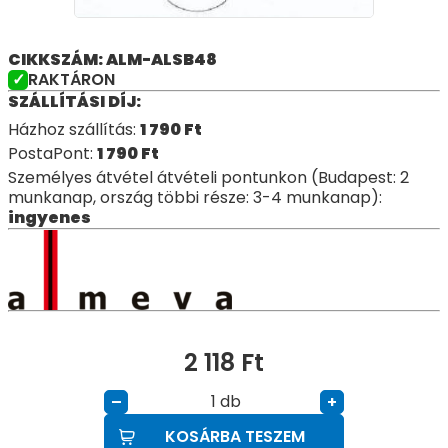
CIKKSZÁM: ALM-ALSB48
RAKTÁRON
SZÁLLÍTÁSI DÍJ:
Házhoz szállítás:
1 790
Ft
PostaPont:
1 790
Ft
Személyes átvétel átvételi pontunkon (Budapest: 2
munkanap, ország többi része: 3-4 munkanap):
ingyenes
2 118
Ft
db
–
+
KOSÁRBA TESZEM