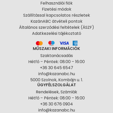
Felhasználói fiók
Fizetési módok
Szállítással kapcsolatos részletek
KazánABC átvételi pontok
Általános szerződési feltételek (ÁSZF)
Adatkezelési tájékoztató
MŰSZAKI INFORMÁCIÓK
Szaktanácsadás
Hétfő – Péntek: 08:00 – 16:00
+36 30 645 6547
info@kazanabc.hu
5000 Szolnok, Kombájn u. 1.
ÜGYFÉLSZOLGÁLAT
Rendelések, Számlák
Hétfő – Péntek: 08:00 – 16:00
+36 30 676 0904
info@kazanabc.hu