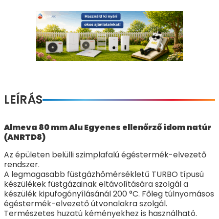
LEÍRÁS
Almeva 80 mm Alu Egyenes ellenőrző idom natúr
(ANRTD8)
Az épületen belülli szimplafalú égéstermék-elvezető
rendszer.
A legmagasabb füstgázhőmérsékletű TURBO típusú
készülékek füstgázainak eltávolítására szolgál a
készülék kipufogónyílásánál 200 °C. Főleg túlnyomásos
égéstermék-elvezető útvonalakra szolgál.
Természetes huzatú kéményekhez is használható.