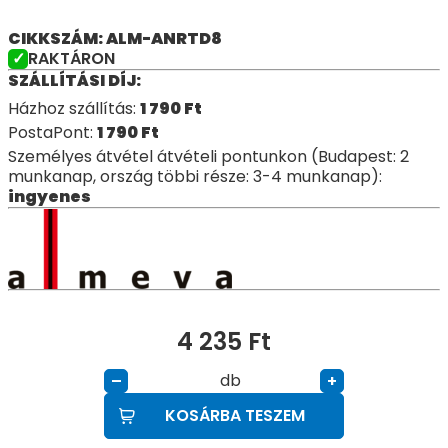
CIKKSZÁM: ALM-ANRTD8
RAKTÁRON
SZÁLLÍTÁSI DÍJ:
Házhoz szállítás:
1 790
Ft
PostaPont:
1 790
Ft
Személyes átvétel átvételi pontunkon (Budapest: 2
munkanap, ország többi része: 3-4 munkanap):
ingyenes
4 235
Ft
db
–
+
KOSÁRBA TESZEM