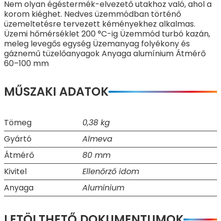
Nem olyan égéstermék-elvezető utakhoz való, ahol a
korom kiéghet. Nedves üzemmódban történő
üzemeltetésre tervezett kéményekhez alkalmas.
Üzemi hőmérséklet 200 °C-ig Üzemmód turbó kazán,
meleg levegős egység Üzemanyag folyékony és
gáznemű tüzelőanyagok Anyaga alumínium Átmérő
60–100 mm
MŰSZAKI ADATOK
Tömeg
0,38 kg
Gyártó
Almeva
Átmérő
80 mm
Kivitel
Ellenőrző idom
Anyaga
Aluminium
LETÖLTHETŐ DOKUMENTUMOK