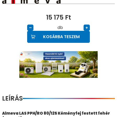
15 175
Ft
db
–
+
KOSÁRBA TESZEM
LEÍRÁS
Almeva LAS PPH/RO 80/125 Kéményfej festett fehér