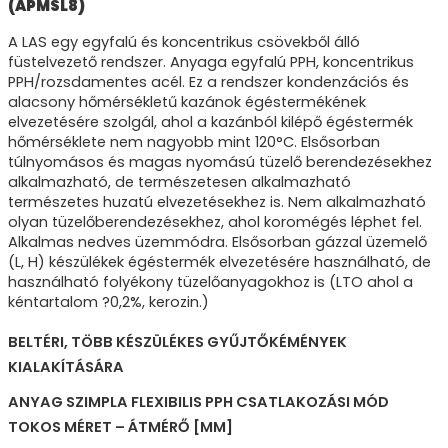
(APMSL8)
A LAS egy egyfalú és koncentrikus csövekből álló
füstelvezető rendszer. Anyaga egyfalú PPH, koncentrikus
PPH/rozsdamentes acél. Ez a rendszer kondenzációs és
alacsony hőmérsékletű kazánok égéstermékének
elvezetésére szolgál, ahol a kazánból kilépő égéstermék
hőmérséklete nem nagyobb mint 120°C. Elsősorban
túlnyomásos és magas nyomású tüzelő berendezésekhez
alkalmazható, de természetesen alkalmazható
természetes huzatú elvezetésekhez is. Nem alkalmazható
olyan tüzelőberendezésekhez, ahol koromégés léphet fel.
Alkalmas nedves üzemmódra. Elsősorban gázzal üzemelő
(L, H) készülékek égéstermék elvezetésére használható, de
használható folyékony tüzelőanyagokhoz is (LTO ahol a
kéntartalom ?0,2%, kerozin.)
BELTÉRI, TÖBB KÉSZÜLÉKES GYŰJTŐKÉMÉNYEK
KIALAKÍTÁSÁRA
ANYAG SZIMPLA FLEXIBILIS PPH CSATLAKOZÁSI MÓD
TOKOS MÉRET – ÁTMÉRŐ [MM]