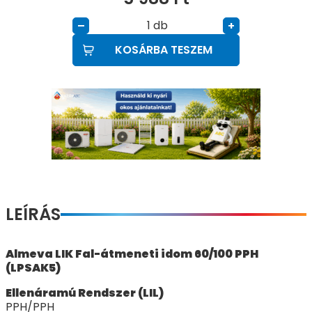
db
–
+
KOSÁRBA TESZEM
LEÍRÁS
Almeva LIK Fal-átmeneti idom 60/100 PPH
(LPSAK5)
Ellenáramú Rendszer (LIL)
PPH/PPH