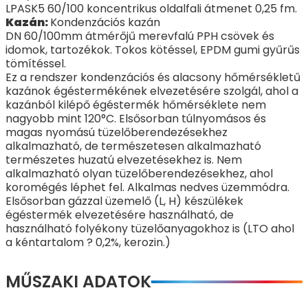
LPASK5 60/100 koncentrikus oldalfali átmenet 0,25 fm.
Kazán:
Kondenzációs kazán
DN 60/100mm átmérőjű merevfalú PPH csövek és
idomok, tartozékok. Tokos kötéssel, EPDM gumi gyűrűs
tömítéssel.
Ez a rendszer kondenzációs és alacsony hőmérsékletű
kazánok égéstermékének elvezetésére szolgál, ahol a
kazánból kilépő égéstermék hőmérséklete nem
nagyobb mint 120°C. Elsősorban túlnyomásos és
magas nyomású tüzelőberendezésekhez
alkalmazható, de természetesen alkalmazható
természetes huzatú elvezetésekhez is. Nem
alkalmazható olyan tüzelőberendezésekhez, ahol
koromégés léphet fel. Alkalmas nedves üzemmódra.
Elsősorban gázzal üzemelő (L, H) készülékek
égéstermék elvezetésére használható, de
használható folyékony tüzelőanyagokhoz is (LTO ahol
a kéntartalom ? 0,2%, kerozin.)
MŰSZAKI ADATOK