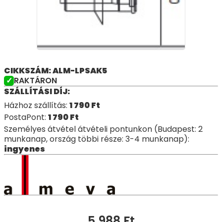
CIKKSZÁM: ALM-LPSAK5
RAKTÁRON
SZÁLLÍTÁSI DÍJ:
Házhoz szállítás:
1 790
Ft
PostaPont:
1 790
Ft
Személyes átvétel átvételi pontunkon (Budapest: 2
munkanap, ország többi része: 3-4 munkanap):
ingyenes
5 988
Ft