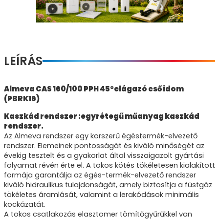
LEÍRÁS
Almeva CAS 160/100 PPH 45°elágazó cső idom
(PBRK16)
Kaszkád rendszer :egyrétegű műanyag kaszkád
rendszer.
Az Almeva rendszer egy korszerű égéstermék-elvezető
rendszer. Elemeinek pontosságát és kiváló minőségét az
évekig tesztelt és a gyakorlat által visszaigazolt gyártási
folyamat révén érte el. A tokos kötés tökéletesen kialakított
formája garantálja az égés-termék-elvezető rendszer
kiváló hidraulikus tulajdonságát, amely biztosítja a füstgáz
tökéletes áramlását, valamint a lerakódások minimális
kockázatát.
A tokos csatlakozás elasztomer tömítőgyűrűkkel van