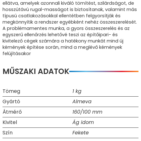
ellátva, amelyek azonnali kiváló tömítést, szilárdságot, de
hosszútávú rugal-masságot is biztosítanak, valamint más
típusú csatlakozásokkal ellentétben felgyorsítják és
megkönnyítik a rendszer egyébként nehéz összeszerelését.
A problémamentes munka, a gyors összeszerelés és az
egyszerű ellenőrzés lehetővé teszi az építőipari- és
kivitelező cégek számára a hatékony munkát mind új
kémények építése során, mind a meglévő kémények
felújításakor
MŰSZAKI ADATOK
Tömeg
1 kg
Gyártó
Almeva
Átmérő
160/100 mm
Kivitel
Ág idom
Szín
Fekete