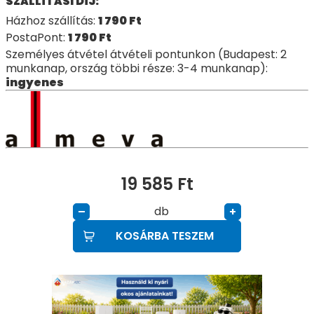
SZÁLLÍTÁSI DÍJ:
Házhoz szállítás:
1 790
Ft
PostaPont:
1 790
Ft
Személyes átvétel átvételi pontunkon (Budapest: 2
munkanap, ország többi része: 3-4 munkanap):
ingyenes
19 585
Ft
db
–
+
KOSÁRBA TESZEM