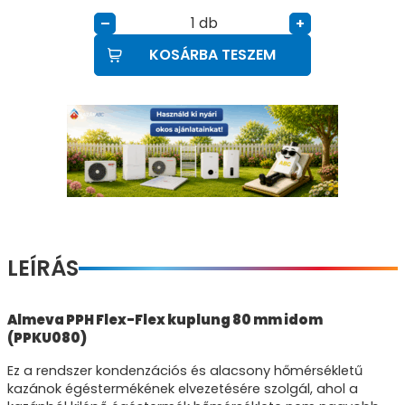
db
–
+
KOSÁRBA TESZEM
LEÍRÁS
Almeva PPH Flex-Flex kuplung 80 mm idom
(PPKU080)
Ez a rendszer kondenzációs és alacsony hőmérsékletű
kazánok égéstermékének elvezetésére szolgál, ahol a