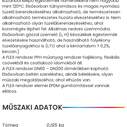
kazánból kilépő égéstermék hőmérséklete nem nagyobb
mint 120°C. Elsősorban túlnyomásos és magas nyomású
tüzelő berendezésekhez alkalmazható, de természetesen
alkalmazható természetes huzatú elvezetésekhez is. Nem
alkalmazható olyan tüzelőberendezésekhez, ahol
koromégés léphet fel. Alkalmas nedves üzemmódra.
Elsősorban gázzal üzemelő (L, H) készülékek égéstermék
elvezetésére használható, de használható folyékony
tüzelőanyagokhoz is (LTO ahol a kéntartalom ? 0,2%,
kerozin.)
A FLEX rendszer PPH műanyag rendszer hajlékony, flexibilis
csövekből és csatlakozó idomokból áll.
A FLEX rendszer DN60 – DN200 átmérőkben kapható.
Elsősorban beltéri szereléshez, aknák bélelésére, olyan
műszaki megoldásokhoz, ahol elhúzás van.
A FLEX rendszer elemei EPDM gumitömítéssel vannak
ellátva.
MŰSZAKI ADATOK
Tömeg
0,195 kg