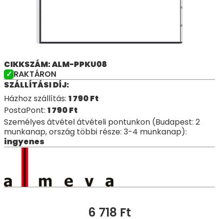
CIKKSZÁM: ALM-PPKU08
RAKTÁRON
SZÁLLÍTÁSI DÍJ:
Házhoz szállítás:
1 790
Ft
PostaPont:
1 790
Ft
Személyes átvétel átvételi pontunkon (Budapest: 2
munkanap, ország többi része: 3-4 munkanap):
ingyenes
6 718
Ft