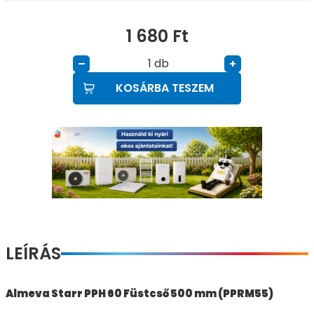
1 680
Ft
db
–
+
KOSÁRBA TESZEM
LEÍRÁS
Almeva Starr PPH 60 Füstcső 500 mm (PPRM55)