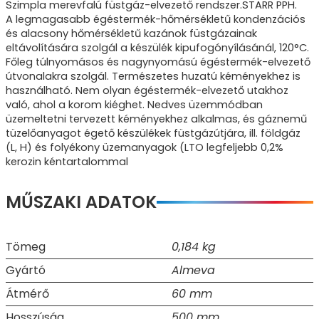
Szimpla merevfalú füstgáz-elvezető rendszer.STARR PPH.
A legmagasabb égéstermék-hőmérsékletű kondenzációs
és alacsony hőmérsékletű kazánok füstgázainak
eltávolítására szolgál a készülék kipufogónyílásánál, 120°C.
Főleg túlnyomásos és nagynyomású égéstermék-elvezető
útvonalakra szolgál. Természetes huzatú kéményekhez is
használható. Nem olyan égéstermék-elvezető utakhoz
való, ahol a korom kiéghet. Nedves üzemmódban
üzemeltetni tervezett kéményekhez alkalmas, és gáznemű
tüzelőanyagot égető készülékek füstgázútjára, ill. földgáz
(L, H) és folyékony üzemanyagok (LTO legfeljebb 0,2%
kerozin kéntartalommal
MŰSZAKI ADATOK
Tömeg
0,184 kg
Gyártó
Almeva
Átmérő
60 mm
Hosszúság
500 mm