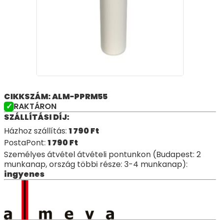
CIKKSZÁM: ALM-PPRM55
RAKTÁRON
SZÁLLÍTÁSI DÍJ:
Házhoz szállítás:
1 790
Ft
PostaPont:
1 790
Ft
Személyes átvétel átvételi pontunkon (Budapest: 2
munkanap, ország többi része: 3-4 munkanap):
ingyenes