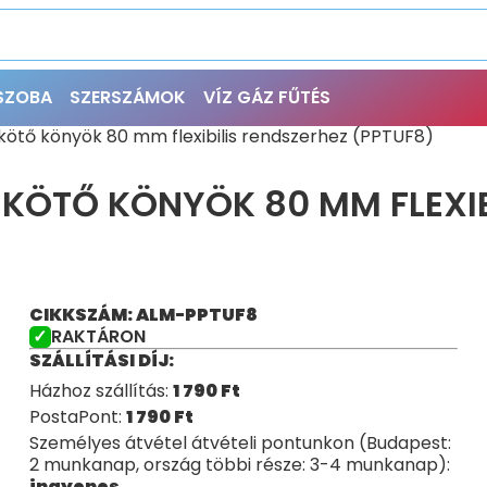
ŐSZOBA
SZERSZÁMOK
VÍZ GÁZ FŰTÉS
ötő könyök 80 mm flexibilis rendszerhez (PPTUF8)
EKÖTŐ KÖNYÖK 80 MM FLEXIB
CIKKSZÁM: ALM-PPTUF8
RAKTÁRON
SZÁLLÍTÁSI DÍJ:
Házhoz szállítás:
1 790
Ft
PostaPont:
1 790
Ft
Személyes átvétel átvételi pontunkon (Budapest:
2 munkanap, ország többi része: 3-4 munkanap):
ingyenes