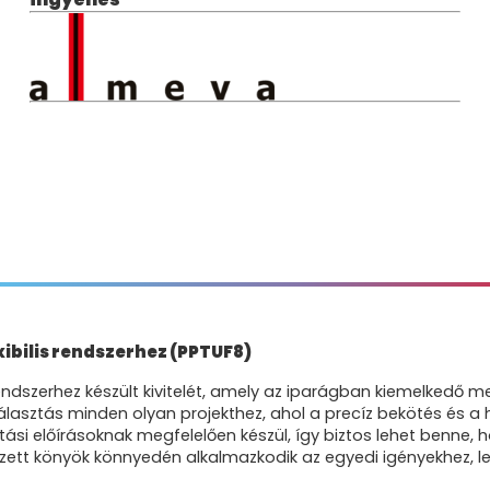
ibilis rendszerhez (PPTUF8)
endszerhez készült kivitelét, amely az iparágban kiemelkedő 
álasztás minden olyan projekthez, ahol a precíz bekötés és a
ási előírásoknak megfelelően készül, így biztos lehet benne,
vezett könyök könnyedén alkalmazkodik az egyedi igényekhez, le