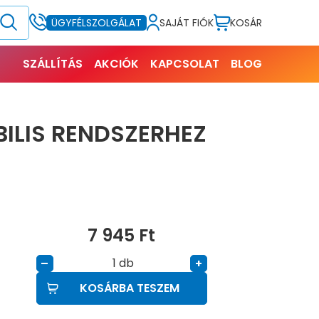
SAJÁT FIÓK
KOSÁR
ÜGYFÉLSZOLGÁLAT
SZÁLLÍTÁS
AKCIÓK
KAPCSOLAT
BLOG
ILIS RENDSZERHEZ
7 945
Ft
db
–
+
KOSÁRBA TESZEM