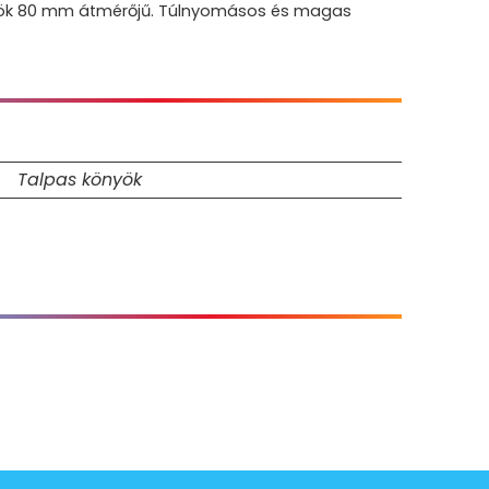
könyök 80 mm átmérőjű. Túlnyomásos és magas
Talpas könyök