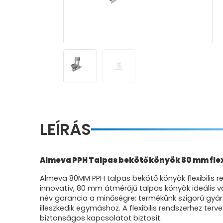
LEÍRÁS
Almeva PPH Talpas bekötő könyök 80 mm flex
Almeva 80MM PPH talpas bekötő könyök flexibilis r
innovatív, 80 mm átmérőjű talpas könyök ideális v
név garancia a minőségre: termékünk szigorú gyárt
illeszkedik egymáshoz. A flexibilis rendszerhez ter
biztonságos kapcsolatot biztosít.