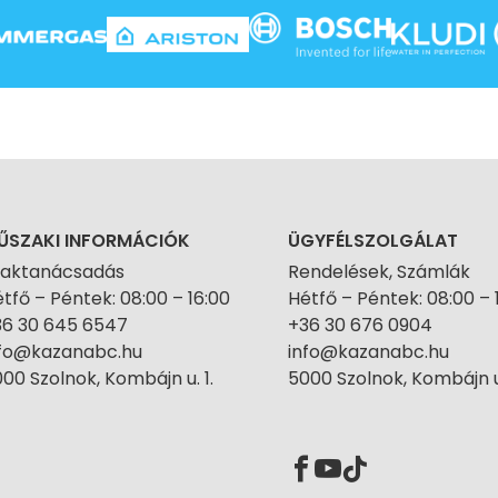
ŰSZAKI INFORMÁCIÓK
ÜGYFÉLSZOLGÁLAT
zaktanácsadás
Rendelések, Számlák
tfő – Péntek: 08:00 – 16:00
Hétfő – Péntek: 08:00 – 
36 30 645 6547
+36 30 676 0904
nfo@kazanabc.hu
info@kazanabc.hu
00 Szolnok, Kombájn u. 1.
5000 Szolnok, Kombájn u.