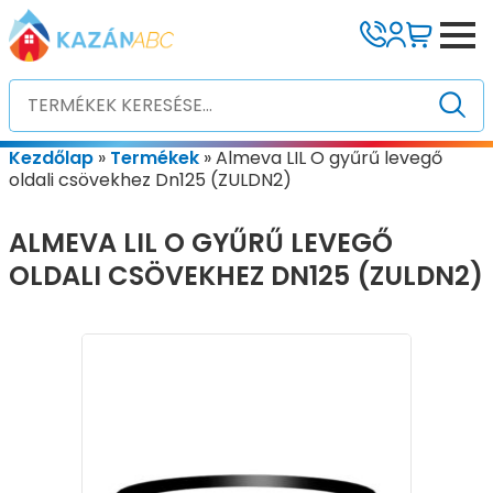
Kezdőlap
»
Termékek
»
Almeva LIL O gyűrű levegő
oldali csövekhez Dn125 (ZULDN2)
ALMEVA LIL O GYŰRŰ LEVEGŐ
OLDALI CSÖVEKHEZ DN125 (ZULDN2)