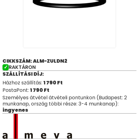
CIKKSZÁM: ALM-ZULDN2
RAKTÁRON
SZÁLLÍTÁSI DÍJ:
Házhoz szállítás:
1 790
Ft
PostaPont:
1 790
Ft
Személyes átvétel átvételi pontunkon (Budapest: 2
munkanap, ország többi része: 3-4 munkanap):
ingyenes