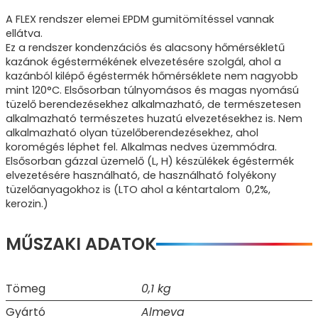
A FLEX rendszer elemei EPDM gumitömítéssel vannak
ellátva.
Ez a rendszer kondenzációs és alacsony hőmérsékletű
kazánok égéstermékének elvezetésére szolgál, ahol a
kazánból kilépő égéstermék hőmérséklete nem nagyobb
mint 120°C. Elsősorban túlnyomásos és magas nyomású
tüzelő berendezésekhez alkalmazható, de természetesen
alkalmazható természetes huzatú elvezetésekhez is. Nem
alkalmazható olyan tüzelőberendezésekhez, ahol
koromégés léphet fel. Alkalmas nedves üzemmódra.
Elsősorban gázzal üzemelő (L, H) készülékek égéstermék
elvezetésére használható, de használható folyékony
tüzelőanyagokhoz is (LTO ahol a kéntartalom 0,2%,
kerozin.)
MŰSZAKI ADATOK
Tömeg
0,1 kg
Gyártó
Almeva