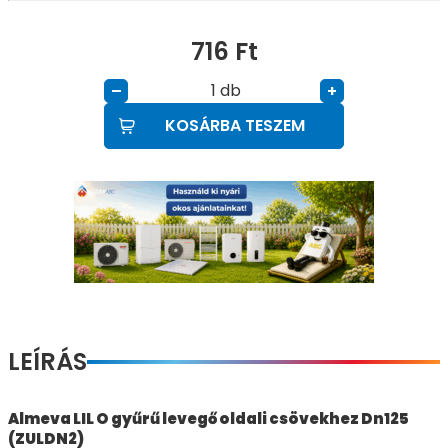
716
Ft
db
–
+
KOSÁRBA TESZEM
LEÍRÁS
Almeva LIL O gyűrű levegő oldali csövekhez Dn125
(ZULDN2)