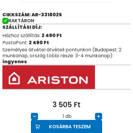
CIKKSZÁM: AR-3318025
RAKTÁRON
SZÁLLÍTÁSI DÍJ:
Házhoz szállítás:
2 490
Ft
PostaPont:
2 490
Ft
Személyes átvétel átvételi pontunkon (Budapest: 2
munkanap, ország többi része: 3-4 munkanap):
ingyenes
3 505
Ft
db
–
+
KOSÁRBA TESZEM