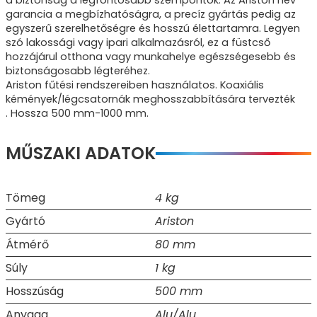
garancia a megbízhatóságra, a precíz gyártás pedig az
egyszerű szerelhetőségre és hosszú élettartamra. Legyen
szó lakossági vagy ipari alkalmazásról, ez a füstcső
hozzájárul otthona vagy munkahelye egészségesebb és
biztonságosabb légteréhez.
Ariston fűtési rendszereiben használatos. Koaxiális
kémények/légcsatornák meghosszabbítására tervezték
. Hossza 500 mm-1000 mm.
MŰSZAKI ADATOK
Tömeg
4 kg
Gyártó
Ariston
Átmérő
80 mm
Súly
1 kg
Hosszúság
500 mm
Anyaga
Alu/Alu