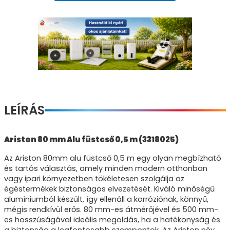
LEÍRÁS
Ariston 80 mm Alu füstcső 0,5 m (3318025)
Az Ariston 80mm alu füstcső 0,5 m egy olyan megbízható
és tartós választás, amely minden modern otthonban
vagy ipari környezetben tökéletesen szolgálja az
égéstermékek biztonságos elvezetését. Kiváló minőségű
alumíniumból készült, így ellenáll a korróziónak, könnyű,
mégis rendkívül erős. 80 mm-es átmérőjével és 500 mm-
es hosszúságával ideális megoldás, ha a hatékonyság és
a biztonság a legfontosabb szempontok. Az Ariston név