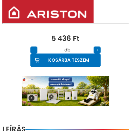
5 436
Ft
db
–
+
KOSÁRBA TESZEM
LEÍRÁS