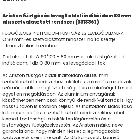
Ariston füstgáz és levegő oldali inditó idom 80 mm
alu szétválasztott rendszer (3318367)
FÜGGŐLEGES INDÍTÓIDOM FÜSTGÁZ ÉS LEVEGŐOLDALRA
O 80 mm-es szétválasztott rendszer indító szettje
atmoszférikus kazánhoz
Tartalma: 1 db O 60/100 – 80 mm-es, alu füstgázoldali
indítóidom, 1 db O 80 mm-es levegőoldali tok
Az Ariston füstgáz oldali indítóidom alu 80 mm
szétválasztott rendszerhez tökéletes választás mindazok
számára, akik a megbízhatóságot és a minőséget keresik
egyetlen megoldásban. Az alumínium anyagának
köszönhetően nem csak könnyű, de rendkívül tartós is, így
hosszú távon is stabilan teljesít. Az indítóidom kialakítása
különösen ideális a szétválasztott rendszerekhez, ahol
kiemelt fontosságú a tökéletes légáramlás és a
biztonságos füstgázelvezetés. Az Ariston márka neve
garancia arra, hogy minden részlet a legmagasabb
szabványok szerint készült. Az 0,5 kg-os súly könnyű