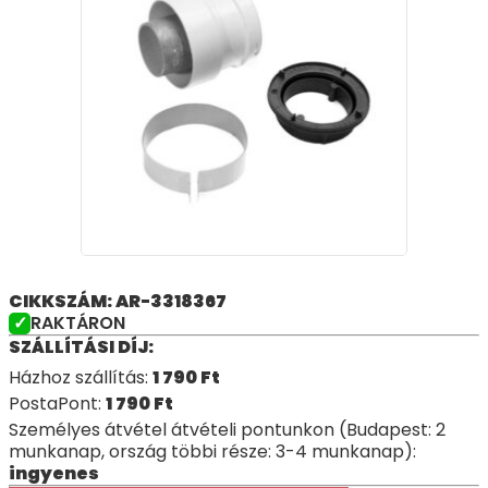
CIKKSZÁM: AR-3318367
RAKTÁRON
SZÁLLÍTÁSI DÍJ:
Házhoz szállítás:
1 790
Ft
PostaPont:
1 790
Ft
Személyes átvétel átvételi pontunkon (Budapest: 2
munkanap, ország többi része: 3-4 munkanap):
ingyenes