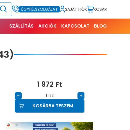
SAJÁT FIÓK
KOSÁR
ÜGYFÉLSZOLGÁLAT
SZÁLLÍTÁS
AKCIÓK
KAPCSOLAT
BLOG
43)
1 972
Ft
db
–
+
KOSÁRBA TESZEM