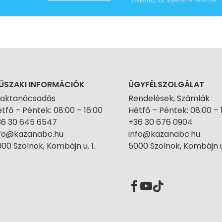
ŰSZAKI INFORMÁCIÓK
ÜGYFÉLSZOLGÁLAT
zaktanácsadás
Rendelések, Számlák
tfő – Péntek: 08:00 – 16:00
Hétfő – Péntek: 08:00 – 
36 30 645 6547
+36 30 676 0904
nfo@kazanabc.hu
info@kazanabc.hu
00 Szolnok, Kombájn u. 1.
5000 Szolnok, Kombájn u.