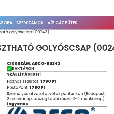
ŐSZOBA
SZERSZÁMOK
VÍZ GÁZ FŰTÉS
tható golyóscsap (00243)
SZTHATÓ GOLYÓSCSAP (002
CIKKSZÁM: ARCO-00243
RAKTÁRON
SZÁLLÍTÁSI DÍJ:
Házhoz szállítás:
1 790
Ft
PostaPont:
1 790
Ft
Személyes átvétel átvételi pontunkon (Budapest:
2 munkanap, ország többi része: 3-4 munkanap):
ingyenes