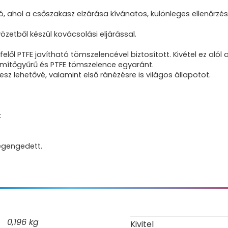
 ahol a csőszakasz elzárása kívánatos, különleges ellenőrzés
zetből készül kovácsolási eljárással.
lől PTFE javítható tömszelencével biztosított. Kivétel ez alól
 tömítőgyűrű és PTFE tömszelence egyaránt.
sz lehetővé, valamint első ránézésre is világos állapotot.
:
egengedett.
0,196 kg
Kivitel