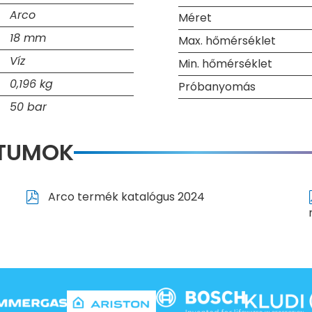
Arco
Méret
18 mm
Max. hőmérséklet
Víz
Min. hőmérséklet
0,196 kg
Próbanyomás
50 bar
NTUMOK
Arco termék katalógus 2024