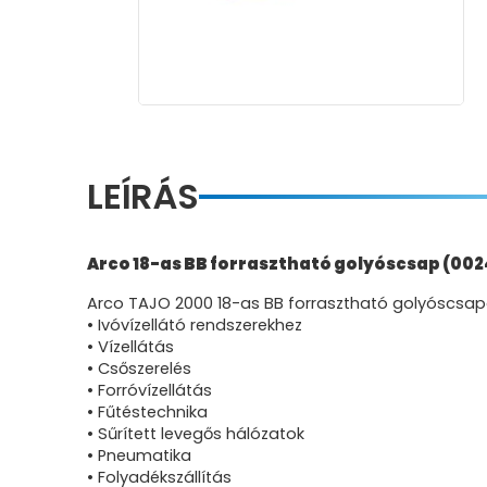
LEÍRÁS
Arco 18-as BB forrasztható golyóscsap (002
Arco TAJO 2000 18-as BB forrasztható golyóscsapok
• Ivóvízellátó rendszerekhez
• Vízellátás
• Csőszerelés
• Forróvízellátás
• Fűtéstechnika
• Sűrített levegős hálózatok
• Pneumatika
• Folyadékszállítás