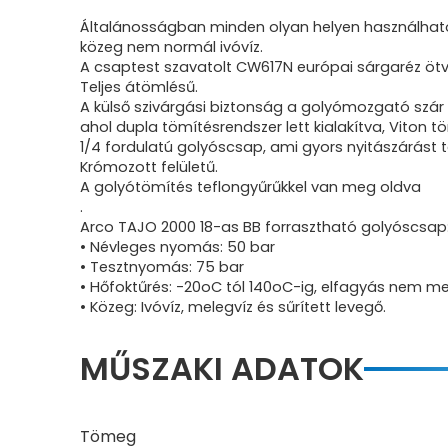
Általánosságban minden olyan helyen használható,
közeg nem normál ivóvíz.
A csaptest szavatolt CW617N európai sárgaréz ötvö
Teljes átömlésű.
A külső szivárgási biztonság a golyómozgató szár fe
ahol dupla tömítésrendszer lett kialakítva, Viton
1/4 fordulatú golyóscsap, ami gyors nyitászárást te
Krómozott felületű.
A golyótömítés teflongyűrűkkel van meg oldva
.
Arco TAJO 2000 18-as BB forrasztható golyóscsap
• Névleges nyomás: 50 bar
• Tesztnyomás: 75 bar
• Hőfoktűrés: -20oC tól 140oC-ig, elfagyás nem m
• Közeg: Ivóvíz, melegvíz és sűrített levegő.
MŰSZAKI ADATOK
Tömeg