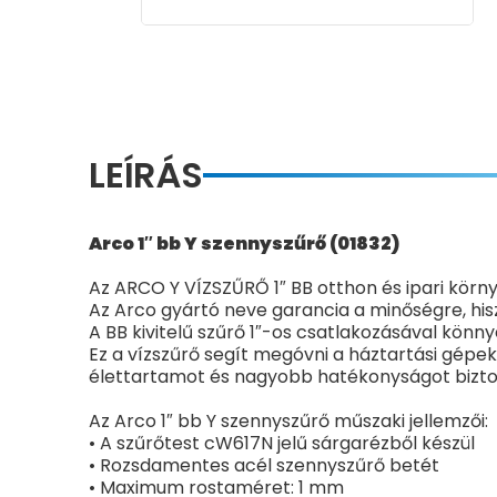
LEÍRÁS
Arco 1″ bb Y szennyszűrő (01832)
Az ARCO Y VÍZSZŰRŐ 1″ BB otthon és ipari körny
Az Arco gyártó neve garancia a minőségre, hisz
A BB kivitelű szűrő 1″-os csatlakozásával könn
Ez a vízszűrő segít megóvni a háztartási gépe
élettartamot és nagyobb hatékonyságot bizto
Az Arco 1″ bb Y szennyszűrő műszaki jellemzői:
• A szűrőtest cW617N jelű sárgarézből készül
• Rozsdamentes acél szennyszűrő betét
• Maximum rostaméret: 1 mm