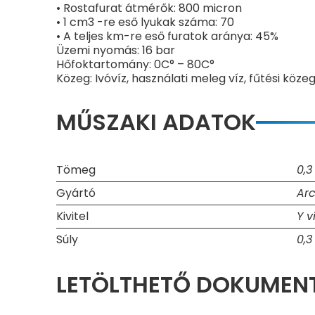
• Rostafurat átmérők: 800 micron
• 1 cm3 -re eső lyukak száma: 70
• A teljes km-re eső furatok aránya: 45%
Üzemi nyomás: 16 bar
Hőfoktartomány: 0C° – 80C°
Közeg: Ivóvíz, használati meleg víz, fűtési kö
MŰSZAKI ADATOK
Tömeg
0,3
Gyártó
Ar
Kivitel
Y v
Súly
0,3
LETÖLTHETŐ DOKUME