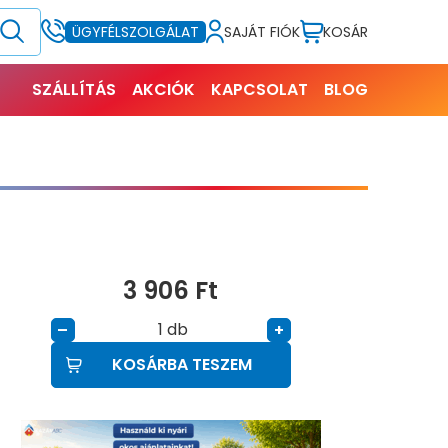
SAJÁT FIÓK
KOSÁR
ÜGYFÉLSZOLGÁLAT
SZÁLLÍTÁS
AKCIÓK
KAPCSOLAT
BLOG
3 906
Ft
db
–
+
KOSÁRBA TESZEM