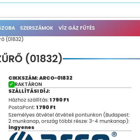
ŐSZOBA
SZERSZÁMOK
VÍZ GÁZ FŰTÉS
rő (01832)
ZŰRŐ (01832)
CIKKSZÁM: ARCO-01832
RAKTÁRON
SZÁLLÍTÁSI DÍJ:
Házhoz szállítás:
1 790
Ft
PostaPont:
1 790
Ft
Személyes átvétel átvételi pontunkon (Budapest:
2 munkanap, ország többi része: 3-4 munkanap):
ingyenes