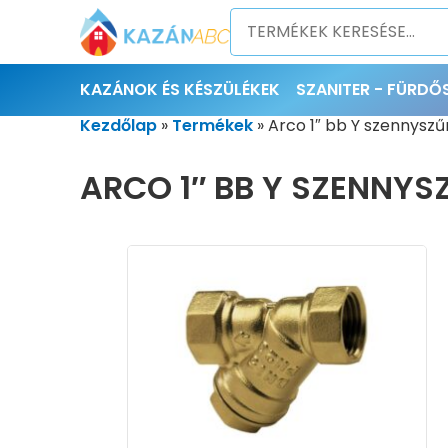
KAZÁNOK ÉS KÉSZÜLÉKEK
SZANITER - FÜRD
Kezdőlap
»
Termékek
»
Arco 1″ bb Y szennyszű
ARCO 1″ BB Y SZENNYS