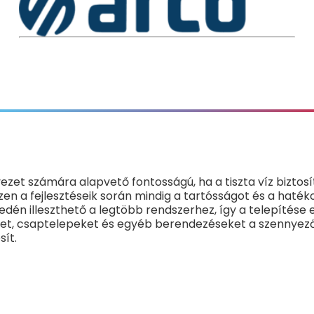
ezet számára alapvető fontosságú, ha a tiszta víz biztosí
en a fejlesztéseik során mindig a tartósságot és a haték
yedén illeszthető a legtöbb rendszerhez, így a telepítése
ket, csaptelepeket és egyéb berendezéseket a szennyeződ
sít.