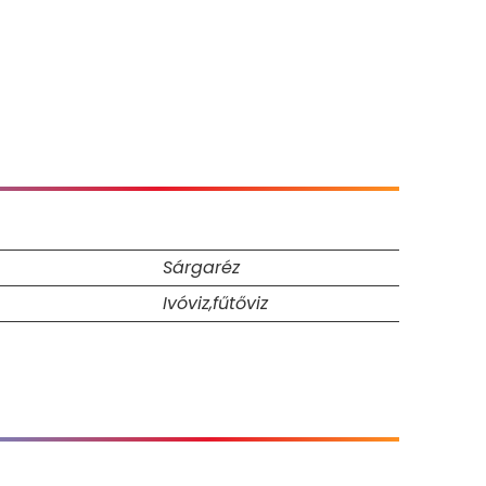
Sárgaréz
Ivóviz,fűtőviz