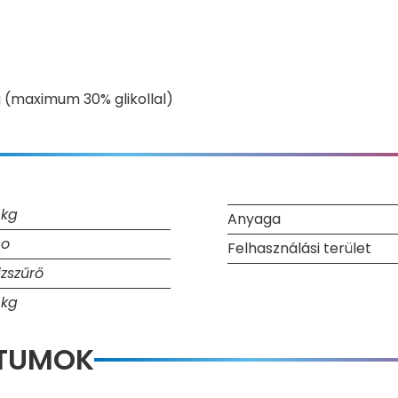
zeg (maximum 30% gl
ikollal)
 kg
Anyaga
co
Felhasználási terület
izszűrő
 kg
NTUMOK