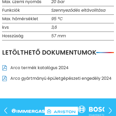
Max. üzemi nyomás
20 bar
Funkciók
Szennyeződés eltávolitása
Max. hőmérséklet
95 °C
kvs
3,6
Hosszúság
57 mm
LETÖLTHETŐ DOKUMENTUMOK
Arco termék katalógus 2024
Arco gyártmányú épületgépészeti engedély 2024