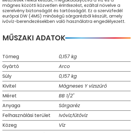
mágnes közötti közvetlen érintkezést, ezáltal növelve a
szerelvény biztonságát és tartósságát.
Ez a szervizfedél
európai DW (4MS) minőségű sárgarézből készült, amely
ivóvíz-berendezésekben való használatra engedélyezett.
MŰSZAKI ADATOK
Tömeg
0,157 kg
Gyártó
Arco
Súly
0,157 kg
Kivitel
Mágneses Y vizszűrő
Méret
BB 1/2"
Anyaga
Sárgaréz
Felhasználási terület
Ivóviz,fűtőviz
Közeg
Víz