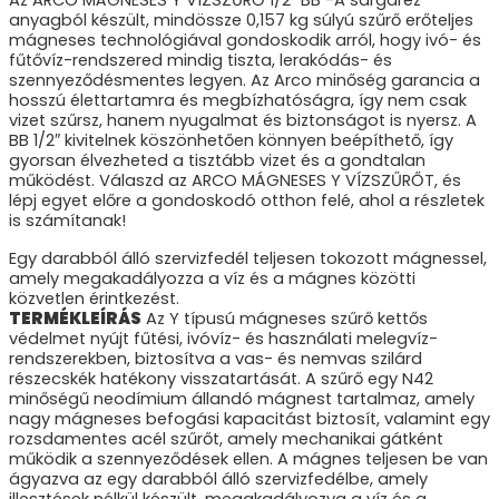
anyagból készült, mindössze 0,157 kg súlyú szűrő erőteljes
mágneses technológiával gondoskodik arról, hogy ivó- és
fűtővíz-rendszered mindig tiszta, lerakódás- és
szennyeződésmentes legyen. Az Arco minőség garancia a
hosszú élettartamra és megbízhatóságra, így nem csak
vizet szűrsz, hanem nyugalmat és biztonságot is nyersz. A
BB 1/2″ kivitelnek köszönhetően könnyen beépíthető, így
gyorsan élvezheted a tisztább vizet és a gondtalan
működést. Válaszd az ARCO MÁGNESES Y VÍZSZŰRŐT, és
lépj egyet előre a gondoskodó otthon felé, ahol a részletek
is számítanak!
Egy darabból álló szervizfedél teljesen tokozott mágnessel,
amely megakadályozza a víz és a mágnes közötti
közvetlen érintkezést.
TERMÉKLEÍRÁS
Az Y típusú mágneses szűrő kettős
védelmet nyújt fűtési, ivóvíz- és használati melegvíz-
rendszerekben, biztosítva a vas- és nemvas szilárd
részecskék hatékony visszatartását.
A szűrő egy N42
minőségű neodímium állandó mágnest tartalmaz, amely
nagy mágneses befogási kapacitást biztosít, valamint egy
rozsdamentes acél szűrőt, amely mechanikai gátként
működik a szennyeződések ellen.
A mágnes teljesen be van
ágyazva az egy darabból álló szervizfedélbe, amely
illesztések nélkül készült, megakadályozva a víz és a