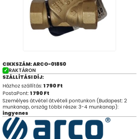
CIKKSZÁM: ARCO-01850
RAKTÁRON
SZÁLLÍTÁSI DÍJ:
Házhoz szállítás:
1 790
Ft
PostaPont:
1 790
Ft
Személyes átvétel átvételi pontunkon (Budapest: 2
munkanap, ország többi része: 3-4 munkanap):
ingyenes