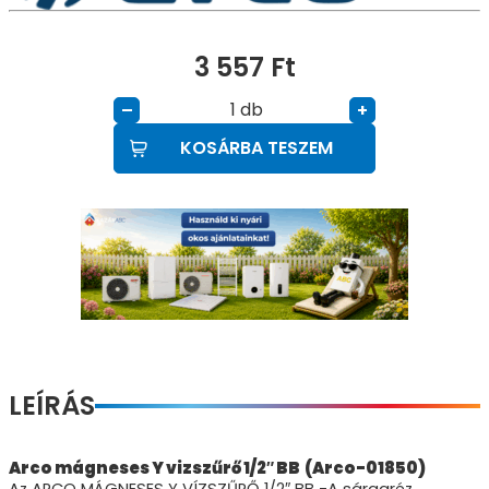
3 557
Ft
db
–
+
KOSÁRBA TESZEM
LEÍRÁS
Arco mágneses Y vizszűrő 1/2″ BB (Arco-01850)
Az ARCO MÁGNESES Y VÍZSZŰRŐ 1/2″ BB -A sárgaréz