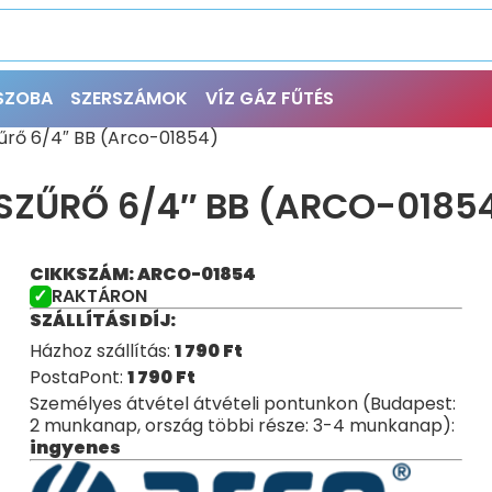
ŐSZOBA
SZERSZÁMOK
VÍZ GÁZ FŰTÉS
űrő 6/4″ BB (Arco-01854)
SZŰRŐ 6/4″ BB (ARCO-0185
CIKKSZÁM: ARCO-01854
RAKTÁRON
SZÁLLÍTÁSI DÍJ:
Házhoz szállítás:
1 790
Ft
PostaPont:
1 790
Ft
Személyes átvétel átvételi pontunkon (Budapest:
2 munkanap, ország többi része: 3-4 munkanap):
ingyenes