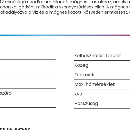
 N42 minőségű neodímium állandó mágnest tartalmaz, amely n
chanikai gátként működik a szennyeződések ellen. A mágnes t
egakadályozva a víz és a mágnes közötti közvetlen érintkezést,
Felhasználási terület
Közeg
Funkciók
Max. hőmérséklet
szűrő
kvs
Hosszúság