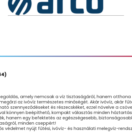
54)
egoldás, amely nemcsak a víz tisztaságáról, hanem otthona
 megőrzi az ivóvíz természetes minőségét. Akár ivóvíz, akár fű
lható szennyeződéseket és részecskéket, ezzel növelve a csöv
val könnyen beépíthető, kompakt választás minden háztartás
mék, hanem egy befektetés az egészségesebb, biztonságosabb 
aságról, minden cseppért!
s védelmet nyújt fűtési, ivóvíz- és használati melegvíz-rends