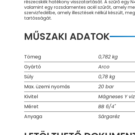
részecskék hatékony visszatartását. A szűrő egy
valamint egy rozsdamentes acél szűrőt, amely me
szervizfedélbe, amely illesztések nélkül készült, m
tartósságát.
MŰSZAKI ADATOK
Tömeg
0,782 kg
Gyártó
Arco
Súly
0,78 kg
Max. üzemi nyomás
20 bar
Kivitel
Mágneses Y viz
Méret
BB 6/4"
Anyaga
Sárgaréz