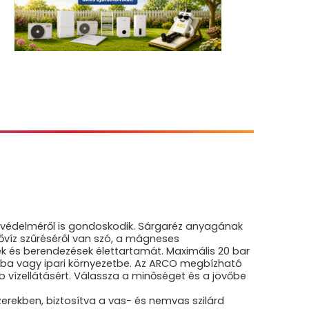
 védelméről is gondoskodik. Sárgaréz anyagának
tővíz szűréséről van szó, a mágneses
ek és berendezések élettartamát. Maximális 20 bar
ba vagy ipari környezetbe. Az ARCO megbízható
vízellátásért. Válassza a minőséget és a jövőbe
zerekben, biztosítva a vas- és nemvas szilárd