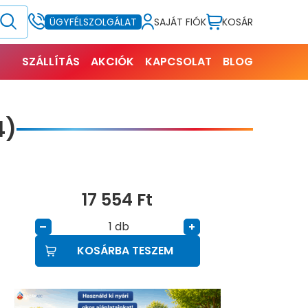
SAJÁT FIÓK
KOSÁR
ÜGYFÉLSZOLGÁLAT
SZÁLLÍTÁS
AKCIÓK
KAPCSOLAT
BLOG
4)
17 554
Ft
db
–
+
KOSÁRBA TESZEM