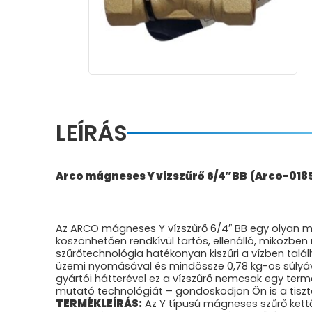
LEÍRÁS
Arco mágneses Y vizszűrő 6/4″ BB (Arco-018
Az ARCO mágneses Y vízszűrő 6/4″ BB egy olyan m
köszönhetően rendkívül tartós, ellenálló, miközben
szűrőtechnológia hatékonyan kiszűri a vízben talá
üzemi nyomásával és mindössze 0,78 kg-os súlyá
gyártói hátterével ez a vízszűrő nemcsak egy ter
mutató technológiát – gondoskodjon Ön is a tiszt
TERMÉKLEÍRÁS:
Az Y típusú mágneses szűrő kettő