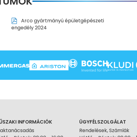
NTUMOK
Arco gyártmányú épületgépészeti
engedély 2024
ŰSZAKI INFORMÁCIÓK
ÜGYFÉLSZOLGÁLAT
zaktanácsadás
Rendelések, Számlák