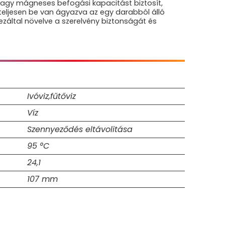
agy mágneses befogási kapacitást biztosít,
eljesen be van ágyazva az egy darabból álló
 ezáltal növelve a szerelvény biztonságát és
Ivóviz,fűtőviz
Víz
Szennyeződés eltávolitása
95 °C
24,1
107 mm