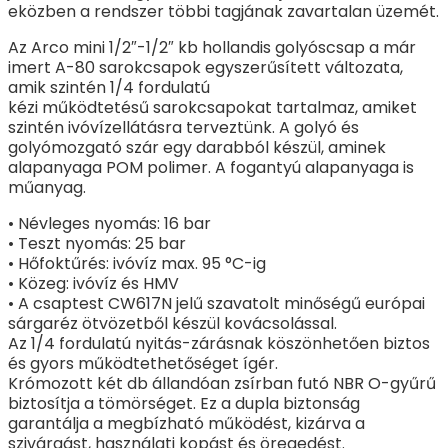
eközben a rendszer többi tagjának zavartalan üzemét.
Az Arco mini 1/2″-1/2″ kb hollandis golyóscsap a már
imert A-80 sarokcsapok egyszerűsített változata,
amik szintén 1/4 fordulatú
kézi működtetésű sarokcsapokat tartalmaz, amiket
szintén ivóvízellátásra terveztünk. A golyó és
golyómozgató szár egy darabból készül, aminek
alapanyaga POM polimer. A fogantyú alapanyaga is
műanyag.
• Névleges nyomás: 16 bar
• Teszt nyomás: 25 bar
• Hőfoktűrés: ivóvíz max. 95 °C-ig
• Közeg: ivóvíz és HMV
• A csaptest CW617N jelű szavatolt minőségű európai
sárgaréz ötvözetből készül kovácsolással.
Az 1/4 fordulatú nyitás-zárásnak köszönhetően biztos
és gyors működtethetőséget ígér.
Krómozott két db állandóan zsírban futó NBR O-gyűrű
biztosítja a tömörséget. Ez a dupla biztonság
garantálja a megbízható működést, kizárva a
szivárgást, használati kopást és öregedést.