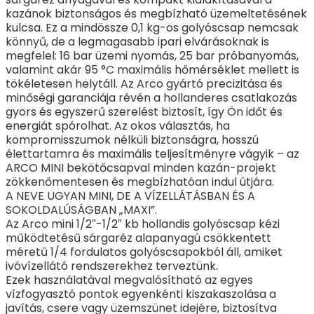
kazánok biztonságos és megbízható üzemeltetésének
kulcsa. Ez a mindössze 0,1 kg-os golyóscsap nemcsak
könnyű, de a legmagasabb ipari elvárásoknak is
megfelel: 16 bar üzemi nyomás, 25 bar próbanyomás,
valamint akár 95 °C maximális hőmérséklet mellett is
tökéletesen helytáll. Az Arco gyártó precizitása és
minőségi garanciája révén a hollanderes csatlakozás
gyors és egyszerű szerelést biztosít, így Ön időt és
energiát spórolhat. Az okos választás, ha
kompromisszumok nélküli biztonságra, hosszú
élettartamra és maximális teljesítményre vágyik – az
ARCO MINI bekötőcsapval minden kazán-projekt
zökkenőmentesen és megbízhatóan indul útjára.
A NEVE UGYAN MINI, DE A VÍZELLÁTÁSBAN ÉS A
SOKOLDALÚSÁGBAN „MAXI”.
Az Arco mini 1/2″-1/2″ kb hollandis golyóscsap kézi
működtetésű sárgaréz alapanyagú csökkentett
méretű 1/4 fordulatos golyóscsapokból áll, amiket
ivóvízellátó rendszerekhez terveztünk.
Ezek használatával megvalósítható az egyes
vízfogyasztó pontok egyenkénti kiszakaszolása a
javítás, csere vagy üzemszünet idejére, biztosítva