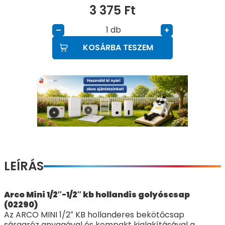
3 375
Ft
db
–
+
KOSÁRBA TESZEM
LEÍRÁS
Arco Mini 1/2″-1/2″ kb hollandis golyóscsap
(02290)
Az ARCO MINI 1/2″ KB hollanderes bekötőcsap
sárgaréz anyagával és kompakt kialakításával a