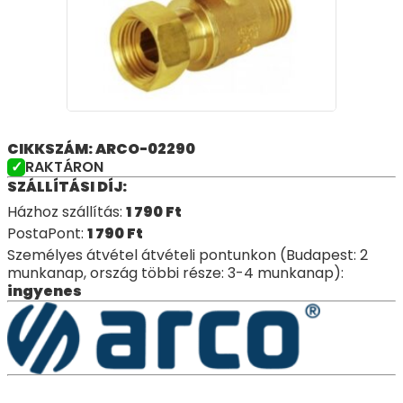
CIKKSZÁM: ARCO-02290
RAKTÁRON
SZÁLLÍTÁSI DÍJ:
Házhoz szállítás:
1 790
Ft
PostaPont:
1 790
Ft
Személyes átvétel átvételi pontunkon (Budapest: 2
munkanap, ország többi része: 3-4 munkanap):
ingyenes