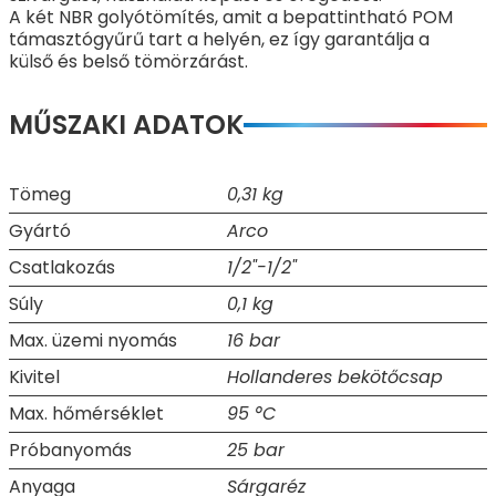
A két NBR golyótömítés, amit a bepattintható POM
támasztógyűrű tart a helyén, ez így garantálja a
külső és belső tömörzárást.
MŰSZAKI ADATOK
Tömeg
0,31 kg
Gyártó
Arco
Csatlakozás
1/2"-1/2"
Súly
0,1 kg
Max. üzemi nyomás
16 bar
Kivitel
Hollanderes bekötőcsap
Max. hőmérséklet
95 °C
Próbanyomás
25 bar
Anyaga
Sárgaréz