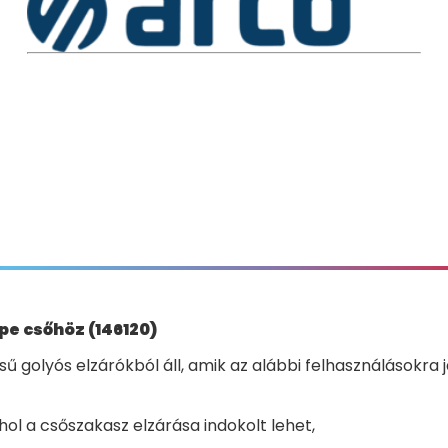
pe csőhöz (146120)
ű golyós elzárókból áll, amik az alábbi felhasználásokra 
l a csőszakasz elzárása indokolt lehet,