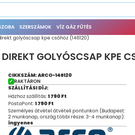
ŐSZOBA
SZERSZÁMOK
VÍZ GÁZ FŰTÉS
direkt golyóscsap kpe csőhöz (146120)
 DIREKT GOLYÓSCSAP KPE C
CIKKSZÁM: ARCO-146120
RAKTÁRON
SZÁLLÍTÁSI DÍJ:
Házhoz szállítás:
1 790
Ft
PostaPont:
1 790
Ft
Személyes átvétel átvételi pontunkon (Budapest:
2 munkanap, ország többi része: 3-4 munkanap):
ingyenes