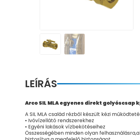
LEÍRÁS
Arco SIL MLA egyenes direkt golyóscsap k
A SIL MLA család rézből készült kézi működtetés
• Ivóvízellátó rendszerekhez
• Egyéni lakások vízbekötéseihez
Összességében minden olyan felhasználásra,aho
biztosítva a megfelelő biztonságot.