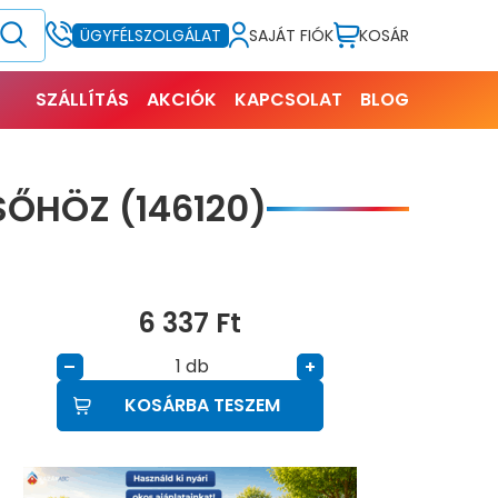
SAJÁT FIÓK
KOSÁR
ÜGYFÉLSZOLGÁLAT
SZÁLLÍTÁS
AKCIÓK
KAPCSOLAT
BLOG
SŐHÖZ (146120)
6 337
Ft
db
–
+
KOSÁRBA TESZEM