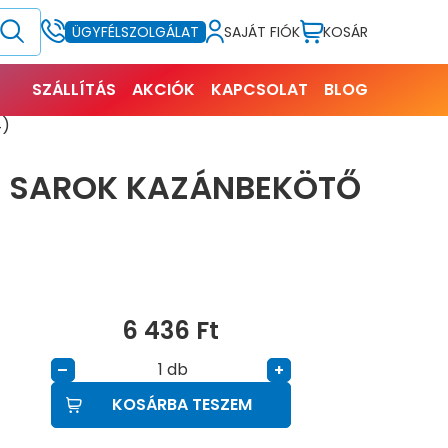
SAJÁT FIÓK
KOSÁR
ÜGYFÉLSZOLGÁLAT
SZÁLLÍTÁS
AKCIÓK
KAPCSOLAT
BLOG
4)
S SAROK KAZÁNBEKÖTŐ
6 436
Ft
db
–
+
KOSÁRBA TESZEM