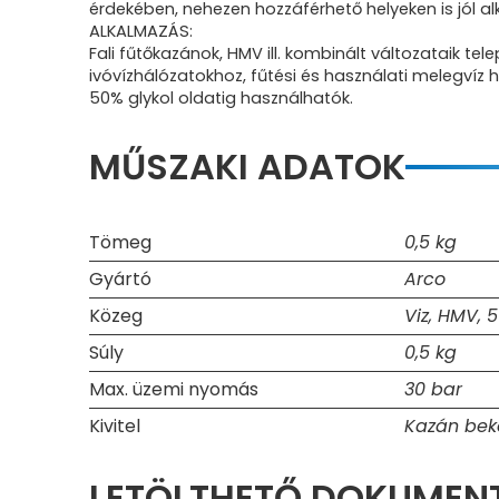
érdekében, nehezen hozzáférhető helyeken is jól a
ALKALMAZÁS:
Fali fűtőkazánok, HMV ill. kombinált változataik tel
ivóvízhálózatokhoz, fűtési és használati melegvíz 
50% glykol oldatig használhatók.
MŰSZAKI ADATOK
Tömeg
0,5 kg
Gyártó
Arco
Közeg
Viz, HMV, 
Súly
0,5 kg
Max. üzemi nyomás
30 bar
Kivitel
Kazán bek
LETÖLTHETŐ DOKUME