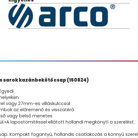
s sarok kazánbekötő csap (150824)
 Egyedi
 helyeken
zel vagy 27mm-es villáskulccsal
 gombok az előremenő és visszatérő
külső vagy belső menetes
ül.•A lapostömitéssel ellátott hollandi megkönytí a szerelést.
sap. Kompakt fogantyú, hollandis csatlakozás a könnyű szere