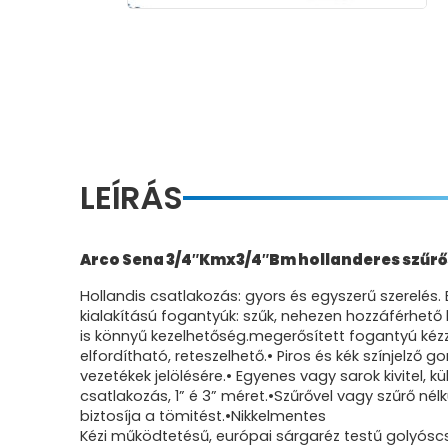
LEÍRÁS
Arco Sena 3/4″Kmx3/4″Bm hollanderes szűrő
Hollandis csatlakozás: gyors és egyszerű szerelés.
kialakítású fogantyúk: szűk, nehezen hozzáférhető
is könnyű kezelhetőség.megerősített fogantyú kéz
elfordítható, reteszelhető.• Piros és kék színjelző
vezetékek jelölésére.• Egyenes vagy sarok kivitel, 
csatlakozás, 1” é 3” méret.•Szűrővel vagy szűrő nélk
biztosíja a tömitést.•Nikkelmentes
Kézi működtetésű, európai sárgaréz testű golyósc