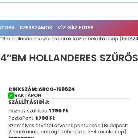
ŐSZOBA
SZERSZÁMOK
VÍZ GÁZ FŰTÉS
″Bm hollanderes szűrős sarok kazánbekötő csap (15082
/4″BM HOLLANDERES SZŰRŐ
CIKKSZÁM: ARCO-150824
RAKTÁRON
SZÁLLÍTÁSI DÍJ:
Házhoz szállítás:
1 790
Ft
PostaPont:
1 790
Ft
Személyes átvétel átvételi pontunkon (Budapest:
2 munkanap, ország többi része: 3-4 munkanap):
ingyenes