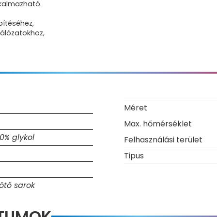
lkalmazható.
epítéséhez,
hálózatokhoz,
Méret
Max. hőmérséklet
50% glykol
Felhasználási terület
Tipus
ötő sarok
NTUMOK