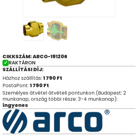
CIKKSZÁM: ARCO-191206
RAKTÁRON
SZÁLLÍTÁSI DÍJ:
Házhoz szállítás:
1 790
Ft
PostaPont:
1 790
Ft
Személyes átvétel átvételi pontunkon (Budapest: 2
munkanap, ország többi része: 3-4 munkanap):
ingyenes