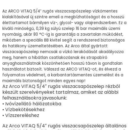
Az ARCO VITAQ 5/4″ rugós visszacsapószelep vízkőmentes
kialakításával új szintre emeli a megbízhatóságot és a hosszú
élettartamot bármilyen víz-, glycol- vagy olajrendszerben. Ez a
kiváló minőségű, 0,39 kg súlyú szelep 16 bar maximális üzemi
nyomásig, akár 80 °C-ig is garantálja a zavartalan működést,
miközben a speciális BB kivitel segít a rendszered biztonságos
és hatékony üzemeltetésében. Az Arco által gyártott
visszacsapószelep nemcsak a vízkő lerakódását akadályozza
meg, hanem a hibátlan csatlakozásnak és strapabíró
anyaghasználatnak köszönhetően hosszú távon is gondtalan
használatot biztosít. Válaszd az ARCO VITAQ-ot, és élvezd a
folyamatos védelmet, a karbantartásmentes üzemelést és a
maximális biztonságot minden egyes nap!
Az Arco VITAQ 5/4″ rugós visszacsapószelep rézből
készült szerelvényeket tartalmaz, amiket az alábbi
felhasználásokra javasolunk:
• Ivóvízellátó hálózatokba
• Vízbekötésekhez
• Vízszereléshez
Az Arco VITAQ 5/4″ rugós visszacsapószelep általános