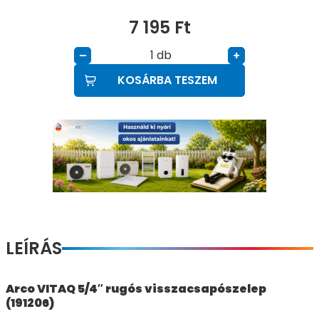
7 195
Ft
db
–
+
KOSÁRBA TESZEM
LEÍRÁS
Arco VITAQ 5/4″ rugós visszacsapószelep
(191206)