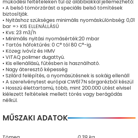
működési feltételeken túl az alábbiakkal jellemezhető:
• A belső tömörzárást a speciális belső tömítések
biztosítják.
• Nyitáshoz szükséges minimális nyomáskülönbség: 0,01
bar => KIS ELLENÁLLÁSÚ
• Kvs: 23 m3/h
• Minimális nyitási nyomásérték:20 mbar
• Tartós hőfoktűrés: 0 C° tól 80 C°-ig.
• Közeg: ivóvíz és HMV
• VITAQ polimer dugattyú.
• Kis ellenállású, fűtésben is használható.
• Nagy áteresztő képesség
• Szilárd felépítés, a nyomásütésnek is sokáig ellenáll
• A szerelvénytest európai CW617N sárgarézből készül
• Hosszú élettartamú, több, mint 200.000 ütést elvisel
kiélezett feltételek mellett törés vagy berágódás
nélkül.
MŰSZAKI ADATOK
Tömeg
0,39 kg