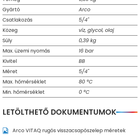
Gyártó
Arco
Csatlakozás
5/4"
Közeg
víz, glycol, olaj
Súly
0,39 kg
Max. üzemi nyomás
16 bar
Kivitel
BB
Méret
5/4"
Max. hőmérséklet
80 °C
Min. hőmérséklet
0 °C
LETÖLTHETŐ DOKUMENTUMOK
Arco VITAQ rugós visszacsapószelep méretek