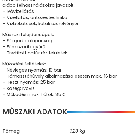
alább felhasználásokra javasolt.
– ivóvízellátás
– Vízellátás, öntözéstechnika
– Vízbekötések, kutak szerelvényei
Műszaki tulajdonságok:
– Sárgaréz alapanyag
– Fém szorítógyűrű
– Tisztított natúr réz felületek
Működési feltételek:
– Névleges nyomás: 10 bar
– Támasztóhüvely alkalmazása esetén max.: 16 bar
– Teszt nyomás: 25 bar
– Közeg: Ivóvíz
– Működési max. hőfok: 85 C
MŰSZAKI ADATOK
Tömeg
1,23 kg