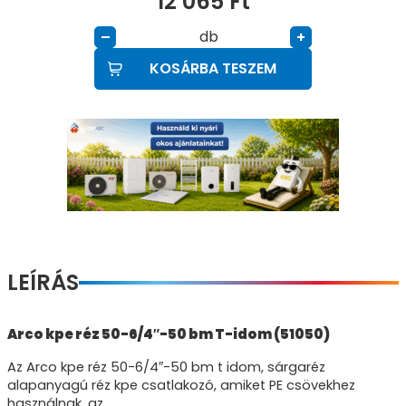
12 065
Ft
db
–
+
KOSÁRBA TESZEM
LEÍRÁS
Arco kpe réz 50-6/4″-50 bm T-idom (51050)
Az Arco kpe réz 50-6/4″-50 bm t idom, sárgaréz
alapanyagú réz kpe csatlakozó, amiket PE csövekhez
használnak, az