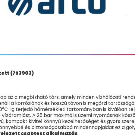
zett (763903)
csap az a megbízható társ, amely minden vízhálózati ren
lenáll a korróziónak és hosszú távon is megőrzi tartóssá
C-ig terjedő hőmérsékleti tartományban is kiválóan teljes
ató vízáramlást. A 25 bar maximális üzemi nyomásnak kös
yú, kompakt kivitel könnyű kezelhetőséget és gyors szer
könnyebbé és biztonságosabbá mindennapjaidat ez a gol
kkelezett csaptest alkalmazás