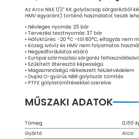
Az Arco NILE 1/2″ KK golyóscsap sárgarézből ké
HMV egyaránt) történő használatot teszik leh
• Névleges nyomás: 25 bár
• Tervezési tesztnyomás: 37 bár
• Hőfoktűrés: -20 °C –tól 80°C, elfagyás nem 
• Közeg: ivóvíz és HMV nem folyamatos haszná
• Negyedfordulatos elzáró
• Európai származású sárgaréz felhasználásával
• Szűkített áteresztő képességű
• Magasminőségű nikkelezett felületvédelem
• Dupla O-gyűrűs NBR golyószár tömítés
• PTFE golyóstömítésekkel szerelve
MŰSZAKI ADATOK
Tömeg
0,155 k
Gyártó
Arco