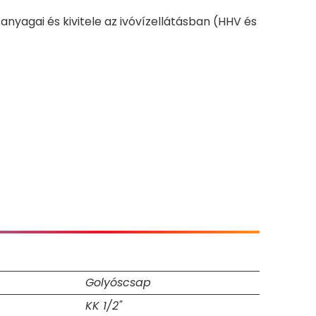
nyagai és kivitele az ivóvízellátásban (HHV és
Golyóscsap
KK 1/2"