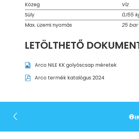
Közeg
Víz
Súly
0,155 k
Max. üzemi nyomás
25 bar
LETÖLTHETŐ DOKUME
Arco NILE KK golyóscsap méretek
Arco termék katalógus 2024