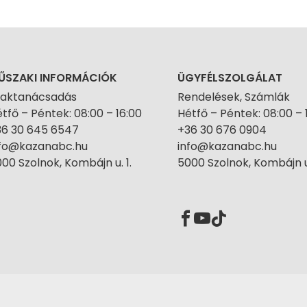
ŰSZAKI INFORMÁCIÓK
ÜGYFÉLSZOLGÁLAT
zaktanácsadás
Rendelések, Számlák
tfő – Péntek: 08:00 – 16:00
Hétfő – Péntek: 08:00 – 
36 30 645 6547
+36 30 676 0904
nfo@kazanabc.hu
info@kazanabc.hu
00 Szolnok, Kombájn u. 1.
5000 Szolnok, Kombájn u.