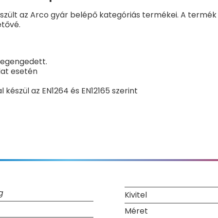
szült az Arco gyár belépő kategóriás termékei. A termék a
etővé.
megengedett.
lat esetén
 készül az EN1264 és EN12165 szerint
g
Kivitel
Méret