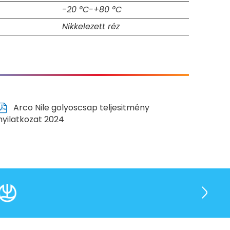
-20 °C-+80 °C
Nikkelezett réz
Arco Nile golyoscsap teljesitmény
nyilatkozat 2024