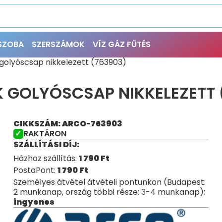
ŐSZOBA
SZERSZÁMOK
VÍZ GÁZ FŰTÉS
 golyóscsap nikkelezett (763903)
KK GOLYÓSCSAP NIKKELEZETT 
CIKKSZÁM: ARCO-763903
RAKTÁRON
SZÁLLÍTÁSI DÍJ:
Házhoz szállítás:
1 790
Ft
PostaPont:
1 790
Ft
Személyes átvétel átvételi pontunkon (Budapest:
2 munkanap, ország többi része: 3-4 munkanap):
ingyenes