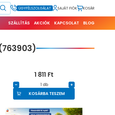
SAJÁT FIÓK
KOSÁR
ÜGYFÉLSZOLGÁLAT
SZÁLLÍTÁS
AKCIÓK
KAPCSOLAT
BLOG
(763903)
1 811
Ft
db
–
+
KOSÁRBA TESZEM