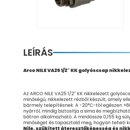
LEÍRÁS
Arco NILE VA25 1/2″ KK golyóscsap nikkele
Az ARCO NILE VA25 1/2″ KK nikkelezett golyós
minőségű, nikkelezett rézből készült, amely el
bármely telepítésnek. A -20°C-tól egészen +80°
nyárról, mindig biztosítja a sima és megbízh
bátran alkalmazható. A mindössze 0,155 kg súl
minőséget és tapasztald meg, hogyan teheti 
Nile, szűkített áteresztőképesség és ni