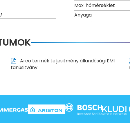
Max. hőmérséklet
g
Anyaga
NTUMOK
Arco termék teljesitmény állandósági EMI
tanúsitvány