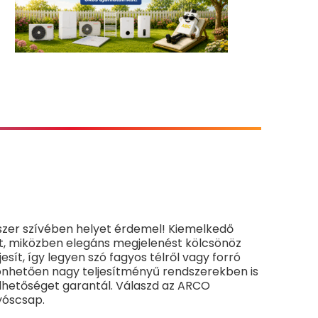
dszer szívében helyet érdemel! Kiemelkedő
gát, miközben elegáns megjelenést kölcsönöz
ít, így legyen szó fagyos télről vagy forró
zönhetően nagy teljesítményű rendszerekben is
elhetőséget garantál. Válaszd az ARCO
yóscsap.