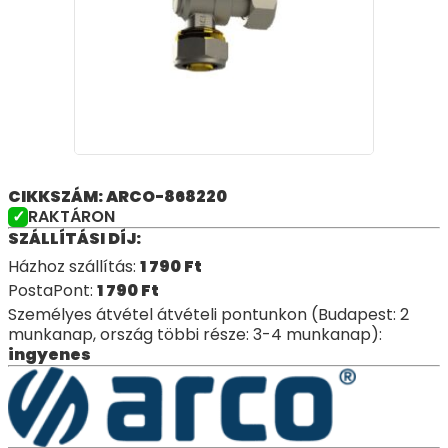
CIKKSZÁM: ARCO-868220
RAKTÁRON
SZÁLLÍTÁSI DÍJ:
Házhoz szállítás:
1 790
Ft
PostaPont:
1 790
Ft
Személyes átvétel átvételi pontunkon (Budapest: 2
munkanap, ország többi része: 3-4 munkanap):
ingyenes