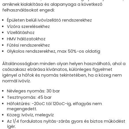
amiknek kialakítása és alapanyaga a következő
felhasználásokat engedi:
Épületen belüli ivóvízellátó rendszerekhez
Vízóra szerelésekhez
Vízellátáshoz
HMV hálózatokhoz
Fűtési rendszerekhez
Glykolos rendszerekhez, max 50%-os oldatig
Általánosságban minden olyan helyen használható, ahol a
csőszakasz elzárása kívánatos, különleges figyelmet
igényel a hőfok és nyomás tekintetében, ha a közeg nem
normál ivóvíz.
Névleges nyomás: 30 bar
Tesztnyomás: 45 bar
Hőfoktűrés: -20oC tól 120oC-ig, elfagyás nem
megengedett.
Közeg: Ivóvíz, melegvíz
Az 1/4 fordulatos nyitás-zárás gyors és biztos működést
ígér.