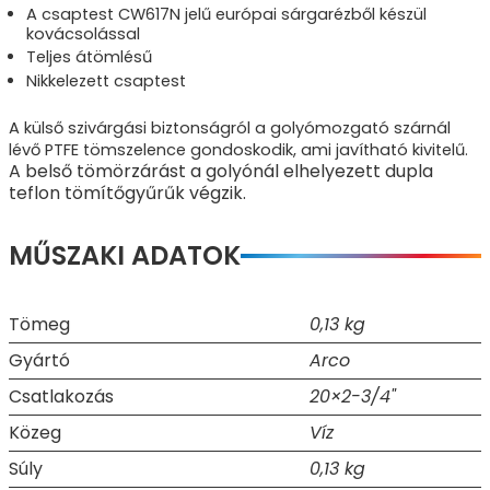
A csaptest CW617N jelű európai sárgarézből készül
kovácsolással
Teljes átömlésű
Nikkelezett csaptest
A külső szivárgási biztonságról a golyómozgató szárnál
lévő PTFE tömszelence gondoskodik, ami javítható kivitelű.
A belső tömörzárást a golyónál elhelyezett dupla
teflon tömítőgyűrűk végzik.
MŰSZAKI ADATOK
Tömeg
0,13 kg
Gyártó
Arco
Csatlakozás
20×2-3/4"
Közeg
Víz
Súly
0,13 kg