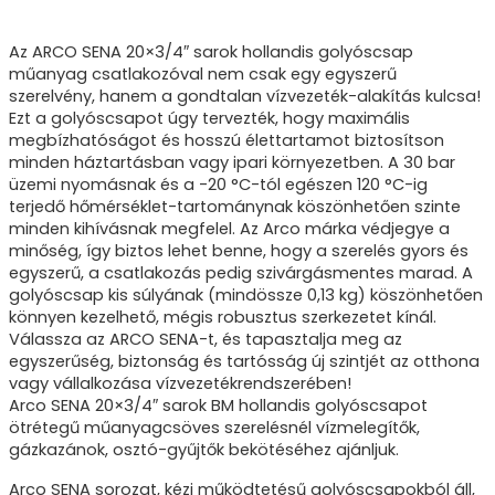
Az ARCO SENA 20×3/4″ sarok hollandis golyóscsap
műanyag csatlakozóval nem csak egy egyszerű
szerelvény, hanem a gondtalan vízvezeték-alakítás kulcsa!
Ezt a golyóscsapot úgy tervezték, hogy maximális
megbízhatóságot és hosszú élettartamot biztosítson
minden háztartásban vagy ipari környezetben. A 30 bar
üzemi nyomásnak és a -20 °C-tól egészen 120 °C-ig
terjedő hőmérséklet-tartománynak köszönhetően szinte
minden kihívásnak megfelel. Az Arco márka védjegye a
minőség, így biztos lehet benne, hogy a szerelés gyors és
egyszerű, a csatlakozás pedig szivárgásmentes marad. A
golyóscsap kis súlyának (mindössze 0,13 kg) köszönhetően
könnyen kezelhető, mégis robusztus szerkezetet kínál.
Válassza az ARCO SENA-t, és tapasztalja meg az
egyszerűség, biztonság és tartósság új szintjét az otthona
vagy vállalkozása vízvezetékrendszerében!
Arco SENA 20×3/4″ sarok BM hollandis golyóscsapot
ötrétegű műanyagcsöves szerelésnél
vízmelegítők,
gázkazánok, osztó-gyűjtők bekötéséhez ajánljuk.
Arco SENA sorozat, kézi működtetésű golyóscsapokból áll,