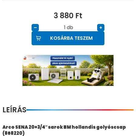
3 880
Ft
db
–
+
KOSÁRBA TESZEM
LEÍRÁS
Arco SENA 20×3/4″ sarok BM hollandis golyóscsap
(868220)