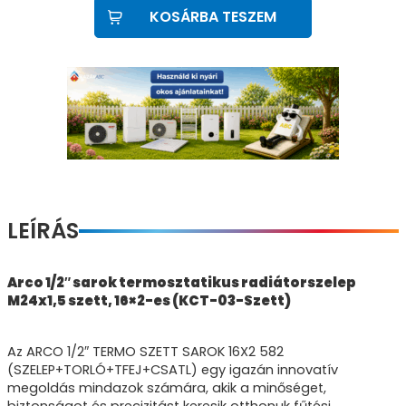
KOSÁRBA TESZEM
LEÍRÁS
Arco 1/2″ sarok termosztatikus radiátorszelep
M24x1,5 szett, 16×2-es (KCT-03-Szett)
Az ARCO 1/2″ TERMO SZETT SAROK 16X2 582
(SZELEP+TORLÓ+TFEJ+CSATL) egy igazán innovatív
megoldás mindazok számára, akik a minőséget,
biztonságot és precizitást keresik otthonuk fűtési