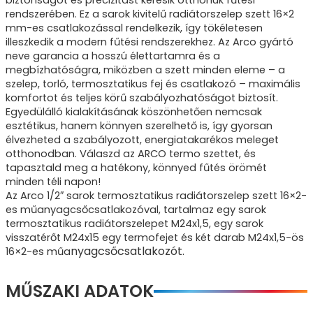
rendszerében. Ez a sarok kivitelű radiátorszelep szett 16×2
mm-es csatlakozással rendelkezik, így tökéletesen
illeszkedik a modern fűtési rendszerekhez. Az Arco gyártó
neve garancia a hosszú élettartamra és a
megbízhatóságra, miközben a szett minden eleme – a
szelep, torló, termosztatikus fej és csatlakozó – maximális
komfortot és teljes körű szabályozhatóságot biztosít.
Egyedülálló kialakításának köszönhetően nemcsak
esztétikus, hanem könnyen szerelhető is, így gyorsan
élvezheted a szabályozott, energiatakarékos meleget
otthonodban. Válaszd az ARCO termo szettet, és
tapasztald meg a hatékony, könnyed fűtés örömét
minden téli napon!
Az Arco 1/2″ sarok termosztatikus radiátorszelep szett 16×2-
es műanyagcsőcsatlakozóval, tartalmaz egy sarok
termosztatikus radiátorszelepet M24x1,5, egy sarok
visszatérőt M24x15 egy termofejet és két darab M24x1,5-ös
nyagcsőcsatlakozót.
16×2-es műa
MŰSZAKI ADATOK