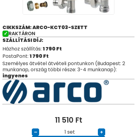
CIKKSZÁM: ARCO-KCT03-SZETT
RAKTÁRON
SZÁLLÍTÁSI DÍJ:
Házhoz szállítás:
1 790
Ft
PostaPont:
1 790
Ft
Személyes átvétel átvételi pontunkon (Budapest: 2
munkanap, ország többi része: 3-4 munkanap):
ingyenes
11 510
Ft
set
–
+