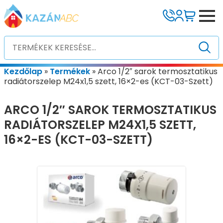
Kezdőlap
»
Termékek
»
Arco 1/2″ sarok termosztatikus
radiátorszelep M24x1,5 szett, 16×2-es (KCT-03-Szett)
ARCO 1/2″ SAROK TERMOSZTATIKUS
RADIÁTORSZELEP M24X1,5 SZETT,
16×2-ES (KCT-03-SZETT)